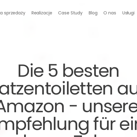
a sprzedaży
Realizacje
Case Study
Blog
O nas
Usługi
 Die 5 besten 
atzentoiletten auf
Amazon - unsere
mpfehlung für ein