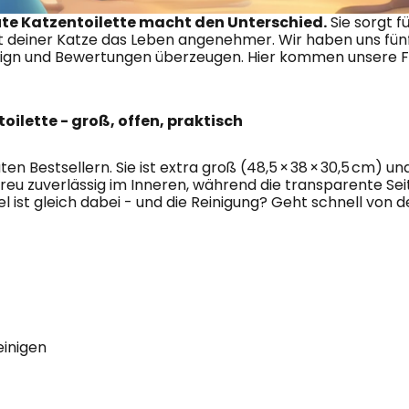
gute Katzentoilette macht den Unterschied.
 Sie sorgt 
t deiner Katze das Leben angenehmer. Wir haben uns fün
sign und Bewertungen überzeugen. Hier kommen unsere F
oilette - groß, offen, praktisch
en Bestsellern. Sie ist extra groß (48,5 × 38 × 30,5 cm) un
treu zuverlässig im Inneren, während die transparente Sei
el ist gleich dabei - und die Reinigung? Geht schnell von d
einigen