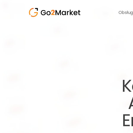
Obsług
K
E