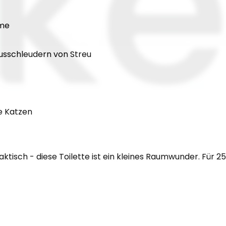
ume
usschleudern von Streu
re Katzen
raktisch - diese Toilette ist ein kleines Raumwunder. Für 2