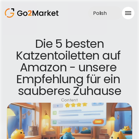
Polish
Obsługa sprzedaży
 Die 5 besten 
Realizacje
Katzentoiletten auf 
Case Study
Blog
Amazon - unsere 
O nas
Usługi
Empfehlung für ein 
sauberes Zuhause
Content