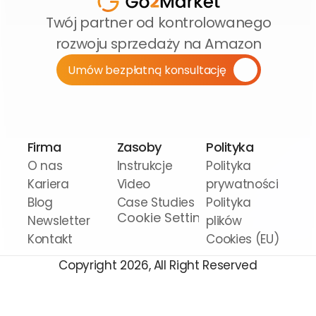
Twój partner od kontrolowanego 
rozwoju sprzedaży na Amazon
Umów bezpłatną konsultację
Firma
Zasoby
Polityka
O nas
Instrukcje 
Polityka 
Kariera
Video
prywatności
Blog
Case Studies
Polityka 
Cookie Settings
Newsletter
plików 
Kontakt
Cookies (EU)
Copyright 2026, All Right Reserved