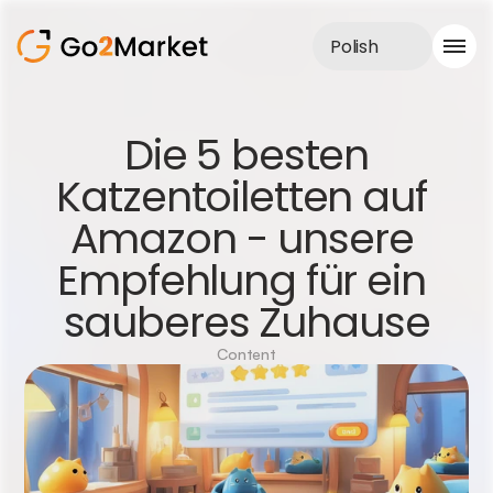
Polish
Obsługa sprzedaży
 Die 5 besten 
Realizacje
Katzentoiletten auf 
Case Study
Blog
Amazon - unsere 
O nas
Usługi
Empfehlung für ein 
sauberes Zuhause
Content