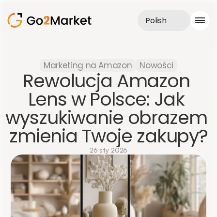
Polish
Obsługa sprzedaży
Marketing na Amazon
Nowości
Realizacje
Rewolucja Amazon 
Case Study
Blog
Lens w Polsce: Jak 
O nas
wyszukiwanie obrazem 
Usługi
zmienia Twoje zakupy?
26 sty 2026