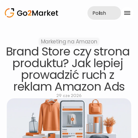
Polish
Obsługa sprzedaży
Marketing na Amazon
Realizacje
Brand Store czy strona 
Case Study
Blog
produktu? Jak lepiej 
O nas
prowadzić ruch z 
Usługi
reklam Amazon Ads
29 cze 2026