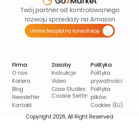
Twój partner od kontrolowanego 
rozwoju sprzedaży na Amazon
Umów bezpłatną konsultację
Firma
Zasoby
Polityka
O nas
Instrukcje 
Polityka 
Kariera
Video
prywatności
Blog
Case Studies
Polityka 
Cookie Settings
Newsletter
plików 
Kontakt
Cookies (EU)
Copyright 2026, All Right Reserved