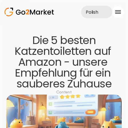
Polish
Obsługa sprzedaży
 Die 5 besten 
Realizacje
Katzentoiletten auf 
Case Study
Blog
Amazon - unsere 
O nas
Usługi
Empfehlung für ein 
sauberes Zuhause
Content