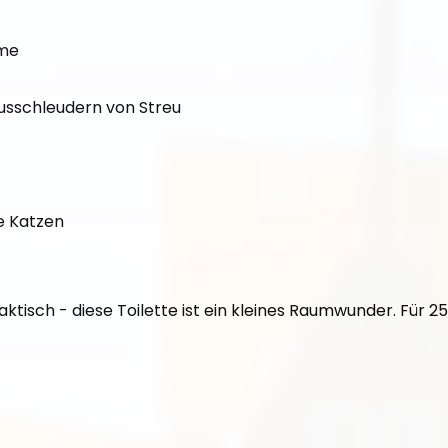
ume
usschleudern von Streu
re Katzen
raktisch - diese Toilette ist ein kleines Raumwunder. Für 2