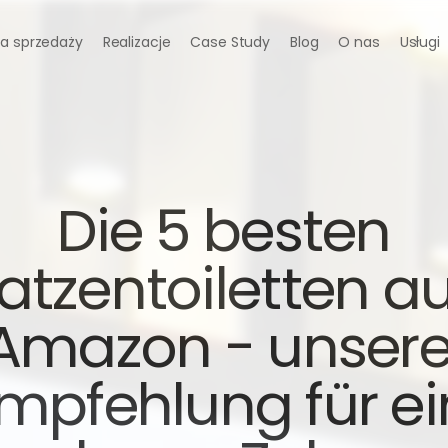
a sprzedaży
Realizacje
Case Study
Blog
O nas
Usługi
 Die 5 besten 
atzentoiletten auf
Amazon - unsere
mpfehlung für ein