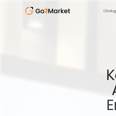
Obsług
K
E