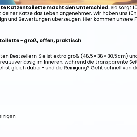
gute Katzentoilette macht den Unterschied.
 Sie sorgt 
t deiner Katze das Leben angenehmer. Wir haben uns fün
sign und Bewertungen überzeugen. Hier kommen unsere F
oilette - groß, offen, praktisch
en Bestsellern. Sie ist extra groß (48,5 × 38 × 30,5 cm) un
treu zuverlässig im Inneren, während die transparente Sei
el ist gleich dabei - und die Reinigung? Geht schnell von d
einigen