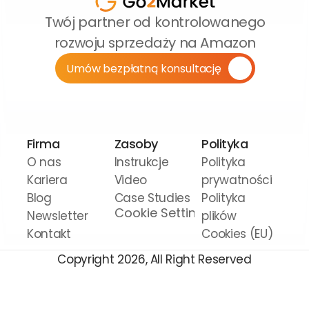
Twój partner od kontrolowanego 
rozwoju sprzedaży na Amazon
Umów bezpłatną konsultację
Firma
Zasoby
Polityka
O nas
Instrukcje 
Polityka 
Kariera
Video
prywatności
Blog
Case Studies
Polityka 
Cookie Settings
Newsletter
plików 
Kontakt
Cookies (EU)
Copyright 2026, All Right Reserved