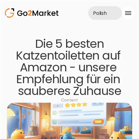
Polish
Obsługa sprzedaży
 Die 5 besten 
Realizacje
Katzentoiletten auf 
Case Study
Blog
Amazon - unsere 
O nas
Usługi
Empfehlung für ein 
sauberes Zuhause
Content