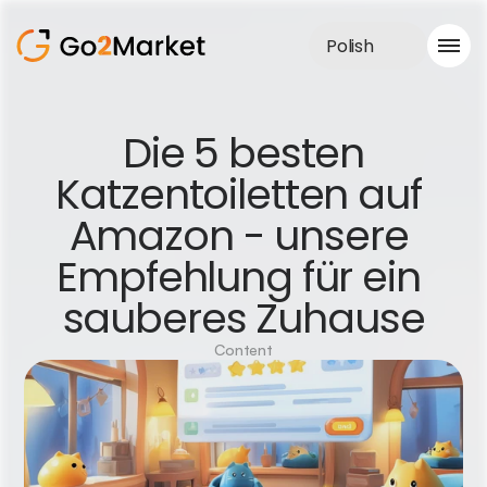
Polish
Obsługa sprzedaży
 Die 5 besten 
Realizacje
Katzentoiletten auf 
Case Study
Blog
Amazon - unsere 
O nas
Usługi
Empfehlung für ein 
sauberes Zuhause
Content