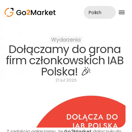
Polish
Obsługa sprzedaży
Wydarzenia
Realizacje
Dołączamy do grona 
Case Study
Blog
firm członkowskich IAB 
O nas
Polska! 🎉
Usługi
21 lut 2025
Z radością ogłaszamy, że 
Go2Market
 dołączyło do 