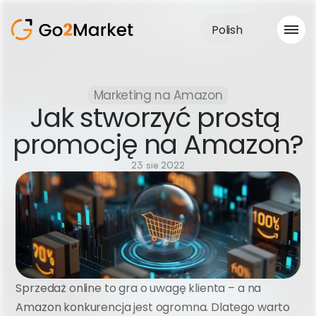
Polish
Obsługa sprzedaży
Marketing na Amazon
Realizacje
Jak stworzyć prostą 
Case Study
Blog
promocję na Amazon?
O nas
Usługi
23 sie 2022
Sprzedaż online to gra o uwagę klienta – a na 
Amazon konkurencja jest ogromna. Dlatego warto 