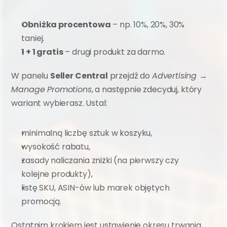
Obniżka procentowa
 – np. 10%, 20%, 30% 
taniej.
1 + 1 gratis
 – drugi produkt za darmo.
W panelu 
Seller Central
 przejdź do 
Advertising → 
Manage Promotions
, a następnie zdecyduj, który 
wariant wybierasz. Ustal:
minimalną liczbę sztuk w koszyku,
wysokość rabatu,
zasady naliczania zniżki (na pierwszy czy 
kolejne produkty),
listę SKU, ASIN-ów lub marek objętych 
promocją.
Ostatnim krokiem jest ustawienie okresu trwania, 