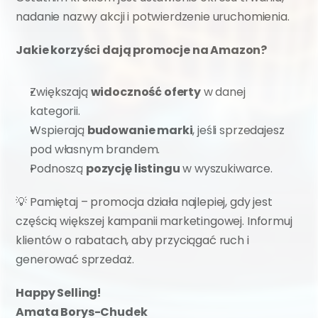
nadanie nazwy akcji i potwierdzenie uruchomienia.
Jakie korzyści dają promocje na Amazon?
Zwiększają 
widoczność oferty
 w danej 
kategorii.
Wspierają 
budowanie marki
, jeśli sprzedajesz 
pod własnym brandem.
Podnoszą 
pozycję listingu
 w wyszukiwarce.
💡 Pamiętaj – promocja działa najlepiej, gdy jest 
częścią większej kampanii marketingowej. Informuj 
klientów o rabatach, aby przyciągać ruch i 
generować sprzedaż.
Happy Selling!
Amata Borys-Chudek