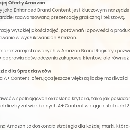
ojej Oferty Amazon
ny jako Enhanced Brand Content, jest kluczowym narzędzi
ardziej zaawansowaną prezentację graficzną i tekstową.
cję wysokiej jakości zdjęć, porównań i opowieści o produk
nowanie w wyszukiwaniach Amazon.
 marek zarejestrowanych w Amazon Brand Registry i pozwa
lko poprawia doświadczenia zakupowe klientów, ale również
dzie dla Sprzedawców
 A+ Content, oferująca jeszcze większą liczbę możliwości
awców spełniających określone kryteria, takie jak posiada
 liczby zatwierdzonych A+ Content w ciągu ostatnich 12 
na Amazon to doskonała strategia dla każdej marki, która