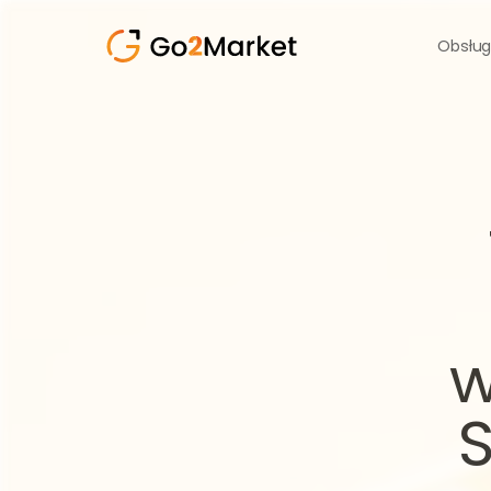
Obsług
w
S