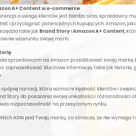
mazon A+ Content w e-commerce
encja o uwagę klientów jest bardzo silna, sprzedawcy mu
żnić i przyciągnąć potencjalnych kupujących. Amazon, jako
zędzia takie jak 
Brand Story
 i 
Amazon A+ Content
, kt
nienie wizerunku swojej marki.
torię
zwala sprzedawcom na Amazon przedstawiać swoją markę be
wo zaprezentować kluczowe informacje, takie jak historia, 
.
spójnej narracji, która wzmocni lojalność klientów i zwięks
tory do pokazania swojej unikalności i różnorodności ofer
prawia rozpoznawalność na przesyconym rynku.
tkich ASIN pod Twoją marką, co oznacza, że nie wymaga two