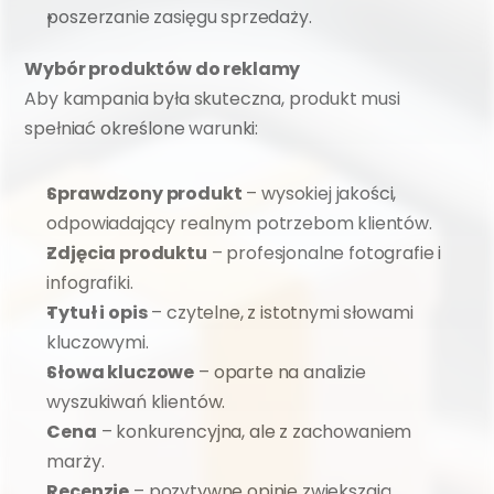
poszerzanie zasięgu sprzedaży.
Wybór produktów do reklamy
Aby kampania była skuteczna, produkt musi 
spełniać określone warunki:
Sprawdzony produkt
 – wysokiej jakości, 
odpowiadający realnym potrzebom klientów.
Zdjęcia produktu
 – profesjonalne fotografie i 
infografiki.
Tytuł i opis
 – czytelne, z istotnymi słowami 
kluczowymi.
Słowa kluczowe
 – oparte na analizie 
wyszukiwań klientów.
Cena
 – konkurencyjna, ale z zachowaniem 
marży.
Recenzje
 – pozytywne opinie zwiększają 