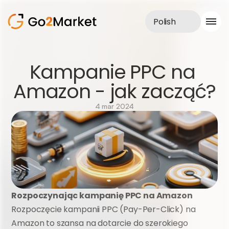
Polish
Obsługa sprzedaży
Kampanie PPC na 
Realizacje
Amazon - jak zacząć?
Case Study
Blog
O nas
4 mar 2024
Usługi
Rozpoczynając kampanię PPC na Amazon
Rozpoczęcie kampanii PPC (Pay-Per-Click) na 
Amazon to szansa na dotarcie do szerokiego 