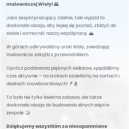
malowniczej Wisły! 🌄
Jako zespół pracujący zdalnie, taki wyjazd to 
doskonała okazja, aby lepiej się poznać, zbliżyć do 
siebie i wzmocnić naszą współpracę. 🏔️
W górach odkrywaliśmy uroki Wisły, zwiedzając 
malownicze zakątki z przewodnikiem.
Oprócz podziwiania pięknych widoków, spędziliśmy 
czas aktywnie – na stokach szaleliśmy na nartach i 
deskach snowboardowych! 🎿🏂
To była nie tylko świetna zabawa, ale także 
doskonała okazja do budowania silnych więzi w 
zespole. 🤝
Dziękujemy wszystkim za niezapomniane 