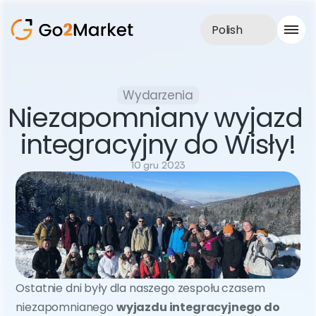
Polish
Obsługa sprzedaży
Wydarzenia
Realizacje
Niezapomniany wyjazd 
Case Study
Blog
integracyjny do Wisły!
O nas
Usługi
10 gru 2023
Ostatnie dni były dla naszego zespołu czasem 
niezapomnianego 
wyjazdu integracyjnego do 