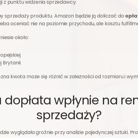
ji z punktu widzenia sprzedawcy.
ny sprzedaży produktu. Amazon będzie ją doliczać do 
opła
ba oceniać nie na poziomie przychodu, ale kosztu fulfillm
iesie około:
ropejskiej
j Brytanii
zna kwota może się różnić w zależności od rozmiaru i wym
 dopłata wpłynie na re
sprzedaży?
ie wyglądała groźnie przy analizie pojedynczej sztuki. Pro