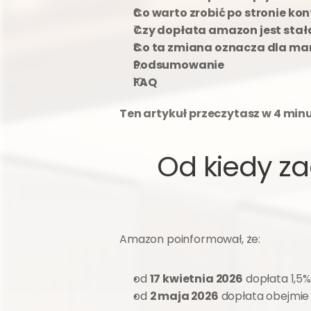
Co warto zrobić po stronie ko
Czy dopłata amazon jest stał
Co ta zmiana oznacza dla ma
Podsumowanie
FAQ
Ten artykuł przeczytasz w 4 minu
Od kiedy z
Amazon poinformował, że:
od 
17 kwietnia 2026
 dopłata 1,5
od 
2 maja 2026
 dopłata obejmie 