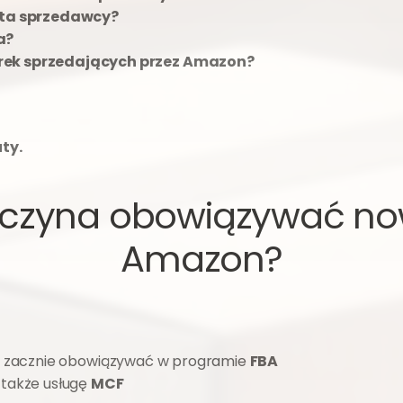
nta sprzedawcy?
a? 
rek sprzedających przez Amazon? 
ty.
aczyna obowiązywać no
Amazon?
% zacznie obowiązywać w programie 
FBA
także usługę 
MCF