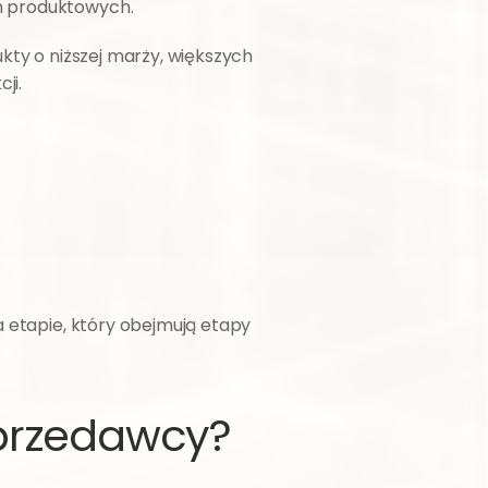
ch produktowych.
kty o niższej marży, większych 
ji.
Właśnie dlatego coraz więcej firm analizuje wyniki sprzedaży w oparciu o dane – szczególnie na etapie, który obejmują etapy 
sprzedawcy?