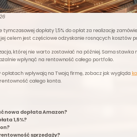
026
tymczasowej dopłaty 1,5% do opłat za realizację zamówień
jej celem jest częściowe odzyskanie rosnących kosztów pali
acja, której nie warto zostawiać na później. Sama stawka n
ażalnie wpłynąć na rentowność całego portfolio. 
w opłatach wpływają na Twoją firmę, zobacz jak wygląda 
ko
y rentowność całego konta.
ać nowa dopłata Amazon?
łata 1,5%?
zon?
 rentowność sprzedaży?