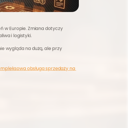
 w Europie. Zmiana dotyczy 
wa i logistyki.
ie wygląda na dużą, ale przy 
mpleksowa obsługa sprzedaży na 