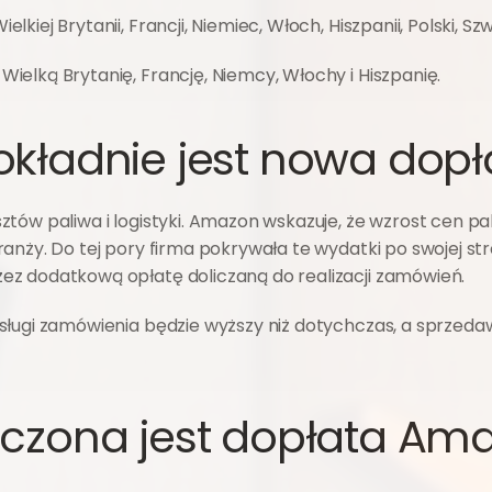
j Brytanii, Francji, Niemiec, Włoch, Hiszpanii, Polski, Szwecji,
elką Brytanię, Francję, Niemcy, Włochy i Hiszpanię.
kładnie jest nowa dopła
ów paliwa i logistyki. Amazon wskazuje, że wzrost cen paliw
anży. Do tej pory firma pokrywała te wydatki po swojej stro
ez dodatkową opłatę doliczaną do realizacji zamówień.
sługi zamówienia będzie wyższy niż dotychczas, a sprzeda
liczona jest dopłata Am