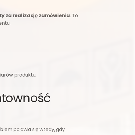
ty za realizację zamówienia
. To 
entu.
iarów produktu.
ntowność 
blem pojawia się wtedy, gdy 