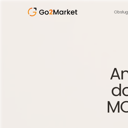
Obsług
A
do
MC