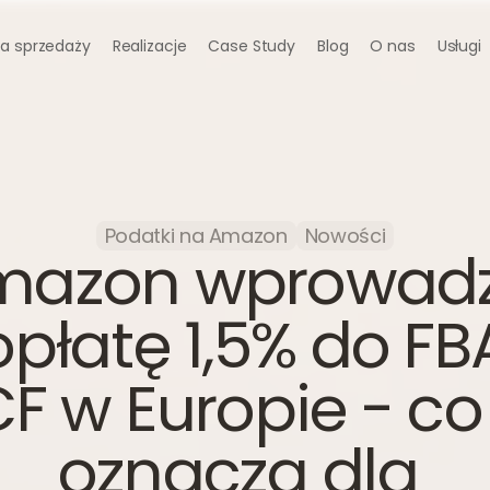
a sprzedaży
Realizacje
Case Study
Blog
O nas
Usługi
Podatki na Amazon
Nowości
mazon wprowadz
płatę 1,5% do FBA 
F w Europie - co 
oznacza dla 