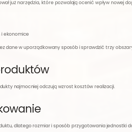
ał już narzędzia, które pozwalają ocenić wpływ nowej dop
 i ekonomice
ez dane w uporządkowany sposób i sprawdzić trzy obszar
produktów
ukty najmocniej odczują wzrost kosztów realizacji.
akowanie
ktu, dlatego rozmiar i sposób przygotowania jednostki do 