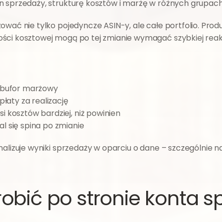
en sprzedaży, strukturę kosztów i marżę w różnych grupa
wać nie tylko pojedyncze ASIN-y, ale całe portfolio. Produ
ści kosztowej mogą po tej zmianie wymagać szybkiej reakc
y bufor marżowy
płaty za realizację
 kosztów bardziej, niż powinien
l się spina po zmianie
robić po stronie konta 