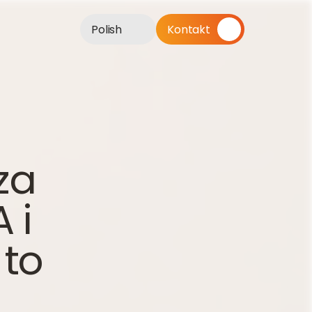
Polish
Kontakt
a 
i 
to 