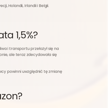
 Holandii, Irlandii i Belgii.
ta 1,5%?
a i transportu przełożył się na 
nie, ale teraz zdecydowała się 
wcy powinni uwzględnić tę zmianę 
azon?