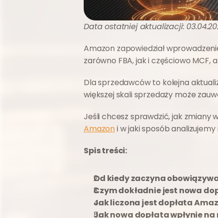
Data ostatniej aktualizacji: 03.04.2
Amazon zapowiedział wprowadzenie 
zarówno FBA, jak i częściowo MCF, a 
Dla sprzedawców to kolejna aktualiz
większej skali sprzedaży może zauw
Jeśli chcesz sprawdzić, jak zmiany 
Amazon
 i w jaki sposób analizujem
Spis treści:
Od kiedy zaczyna obowiązyw
Czym dokładnie jest nowa dop
Jak liczona jest dopłata Ama
Jak nowa dopłata wpłynie na