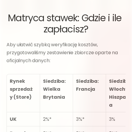
Matryca stawek: Gdzie i ile 
zapłacisz?
Aby ułatwić szybką weryfikację kosztów, 
przygotowaliśmy zestawienie zbiorcze oparte na 
oficjalnych danych:
Rynek 
Siedziba: 
Siedziba: 
Siedziba: 
sprzedaż
Wielka 
Francja
Włochy / 
y (Store)
Brytania
Hiszpani
a
UK
2%*
3%*
3%