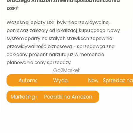
Dlaczego Amazon zmienia sposób naliczania 
DSF?
Wcześniej opłaty DST były nieprzewidywalne, 
ponieważ zależały od lokalizacji kupującego. Nowy 
system oparty na stałych stawkach zapewnia 
przewidywalność biznesową – sprzedawca zna 
dokładny procent narzutu już w momencie 
planowania ceny sprzedaży.
Go2Market
Automatyzacja
Wydarzenia
Nowości
Sprzedaż n
Marketing na Amazon
Podatki na Amazon