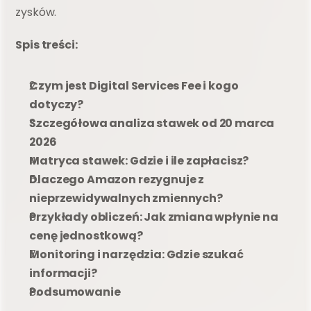
zysków.
Spis treści: 
Czym jest Digital Services Fee i kogo 
dotyczy?
Szczegółowa analiza stawek od 20 marca 
2026
Matryca stawek: Gdzie i ile zapłacisz?
Dlaczego Amazon rezygnuje z 
nieprzewidywalnych zmiennych?
Przykłady obliczeń: Jak zmiana wpłynie na 
cenę jednostkową?
Monitoring i narzędzia: Gdzie szukać 
informacji?
Podsumowanie