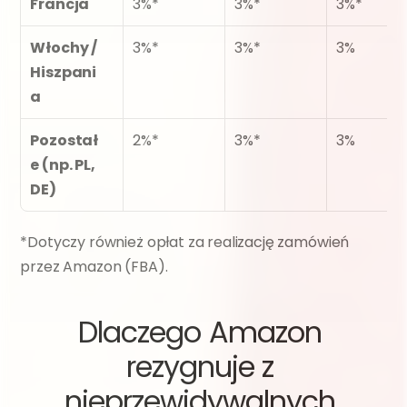
Francja
3%*
3%*
3%*
Włochy / 
3%*
3%*
3%
Hiszpani
a
Pozostał
2%*
3%*
3%
e (np. PL, 
DE)
*Dotyczy również opłat za realizację zamówień 
przez Amazon (FBA).
Dlaczego Amazon 
rezygnuje z 
nieprzewidywalnych 