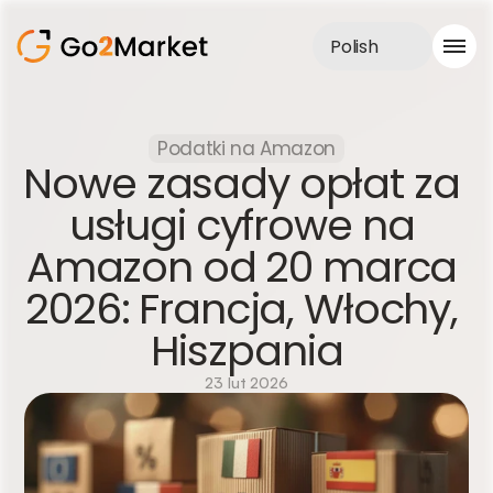
Polish
Obsługa sprzedaży
Podatki na Amazon
Realizacje
Nowe zasady opłat za 
Case Study
Blog
usługi cyfrowe na 
O nas
Amazon od 20 marca 
Usługi
2026: Francja, Włochy, 
Hiszpania
23 lut 2026