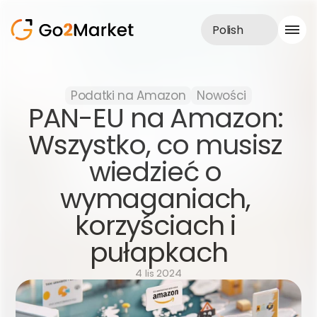
Polish
Obsługa sprzedaży
Podatki na Amazon
Nowości
Realizacje
PAN-EU na Amazon: 
Case Study
Blog
Wszystko, co musisz 
O nas
wiedzieć o 
Usługi
wymaganiach, 
korzyściach i 
pułapkach
4 lis 2024