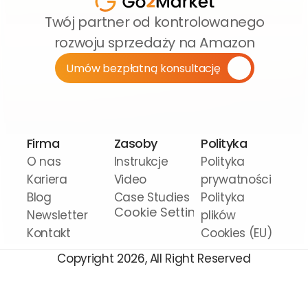
Twój partner od kontrolowanego 
rozwoju sprzedaży na Amazon
Umów bezpłatną konsultację
Firma
Zasoby
Polityka
O nas
Instrukcje 
Polityka 
Kariera
Video
prywatności
Blog
Case Studies
Polityka 
Cookie Settings
Newsletter
plików 
Kontakt
Cookies (EU)
Copyright 2026, All Right Reserved