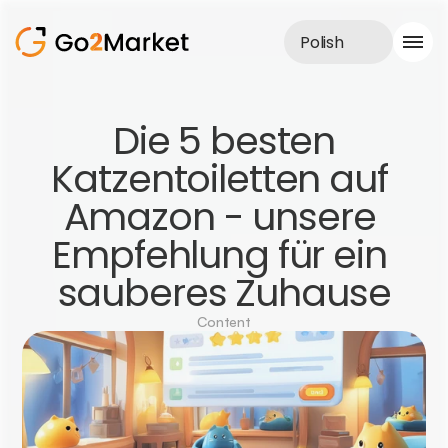
Polish
Obsługa sprzedaży
 Die 5 besten 
Realizacje
Katzentoiletten auf 
Case Study
Blog
Amazon - unsere 
O nas
Usługi
Empfehlung für ein 
sauberes Zuhause
Content