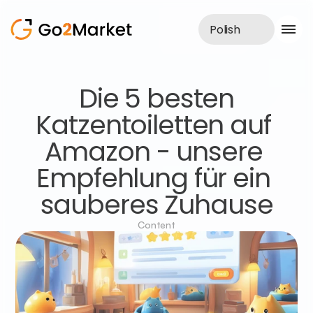
Polish
Obsługa sprzedaży
 Die 5 besten 
Realizacje
Katzentoiletten auf 
Case Study
Blog
Amazon - unsere 
O nas
Usługi
Empfehlung für ein 
sauberes Zuhause
Content