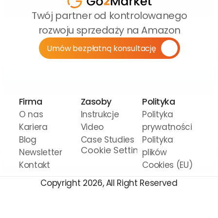
Twój partner od kontrolowanego 
rozwoju sprzedaży na Amazon
Umów bezpłatną konsultację
Firma
Zasoby
Polityka
O nas
Instrukcje 
Polityka 
Kariera
Video
prywatności
Blog
Case Studies
Polityka 
Cookie Settings
Newsletter
plików 
Kontakt
Cookies (EU)
Copyright 2026, All Right Reserved