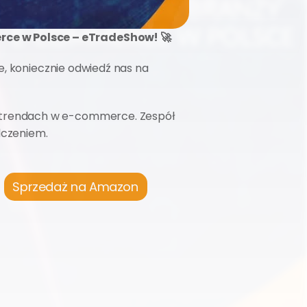
ce w Polsce – eTradeShow! 🚀
e, koniecznie odwiedź nas na 
Zapraszamy do rozmowy o tym, jak skutecznie sprzedawać na Amazonie oraz o najnowszych trendach w e-commerce. Zespół 
dczeniem.
Sprzedaż na Amazon