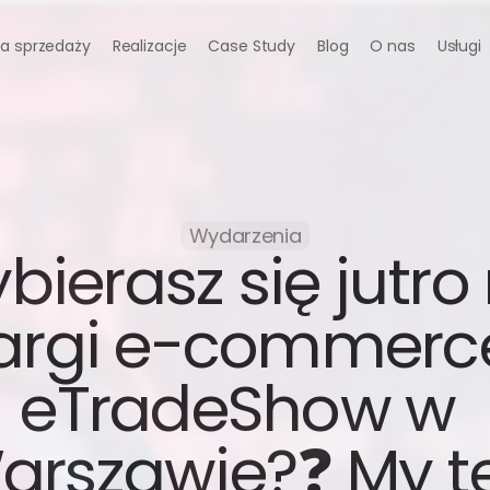
a sprzedaży
Realizacje
Case Study
Blog
O nas
Usługi
Wydarzenia
bierasz się jutro 
argi e-commerce
eTradeShow w 
arszawie?❓ My te