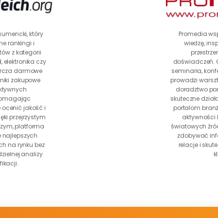
sumencki, który 
Promedia wspi
e rankingi i 
wiedzę, insp
w z kategorii 
przestrze
 elektronika czy 
doświadczeń. Or
arcza darmowe 
seminaria, konfer
niki zakupowe 
prowadzi warszta
ktywnych 
doradztwo po
pomagając 
skuteczne działa
ocenić jakość i 
portalom branż
ęki przejrzystym 
aktywności P
ym, platforma 
światowych źró
e najlepszych 
zdobywać inf
h na rynku bez 
relacje i skut
ielnej analizy 
k
ikacji.