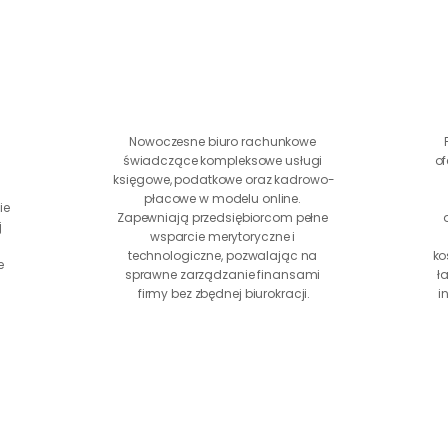
Nowoczesne biuro rachunkowe 
świadczące kompleksowe usługi 
of
księgowe, podatkowe oraz kadrowo-
płacowe w modelu online. 
e 
Zapewniają przedsiębiorcom pełne 
 
wsparcie merytoryczne i 
technologiczne, pozwalając na 
ko
 
sprawne zarządzanie finansami 
ł
firmy bez zbędnej biurokracji.
i