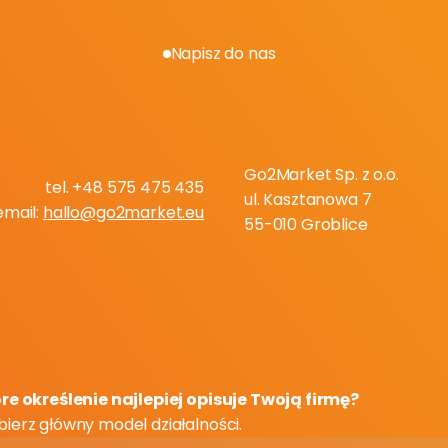
Napisz do nas
e
r
y
f
i
k
u
j
s
w
o
j
ą
g
o
t
o
w
o
ś
e
k
s
p
a
n
s
j
i
n
a
A
m
a
z
o
n
Go2Market Sp. z o.o.
tel. +48 575 475 435
ul. Kasztanowa 7
email: 
hallo@go2market.eu
55-010 Groblice
re określenie najlepiej opisuje Twoją firmę?
ierz główny model działalności.