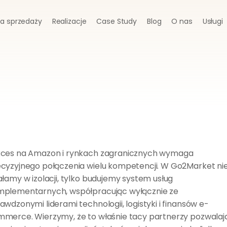
a sprzedaży
Realizacje
Case Study
Blog
O nas
Usługi
T
w
ó
j
s
u
k
c
e
s
t
o
n
a
s
z
a
w
s
p
ó
l
n
a
m
i
s
j
a
.
Z
o
b
a
c
z
,
z
k
i
m
w
s
p
ó
ł
p
r
a
c
u
j
e
m
y
.
ces na Amazon i rynkach zagranicznych wymaga 
cyzyjnego połączenia wielu kompetencji. W Go2Market nie
ałamy w izolacji, tylko budujemy system usług 
plementarnych, współpracując wyłącznie ze 
awdzonymi liderami technologii, logistyki i finansów e-
merce. Wierzymy, że to właśnie tacy partnerzy pozwalają