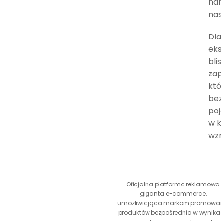
nam
nas
Dla
eks
bli
zap
któ
bez
poj
w k
wzr
Oficjalna platforma reklamowa 
giganta e-commerce, 
umożliwiająca markom promowan
produktów bezpośrednio w wynika