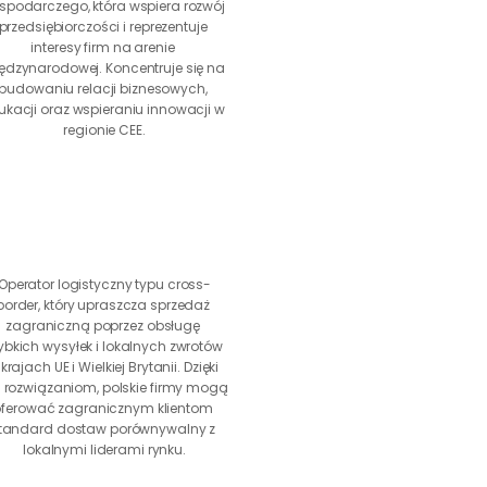
spodarczego, która wspiera rozwój 
przedsiębiorczości i reprezentuje 
interesy firm na arenie 
ędzynarodowej. Koncentruje się na 
budowaniu relacji biznesowych, 
ukacji oraz wspieraniu innowacji w 
regionie CEE.
Operator logistyczny typu cross-
border, który upraszcza sprzedaż 
zagraniczną poprzez obsługę 
ybkich wysyłek i lokalnych zwrotów 
krajach UE i Wielkiej Brytanii. Dzięki 
h rozwiązaniom, polskie firmy mogą 
ferować zagranicznym klientom 
tandard dostaw porównywalny z 
lokalnymi liderami rynku.