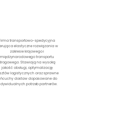
Firma transportowo-spedycyjna 
erująca elastyczne rozwiązania w 
zakresie krajowego i 
międzynarodowego transportu 
drogowego. Stawiają na wysoką 
jakość obsługi, optymalizację 
sztów logistycznych oraz sprawne 
ańcuchy dostaw dopasowane do 
ndywidualnych potrzeb partnerów.