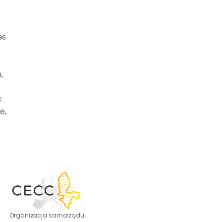
s 
 
 
, 
Organizacja samorządu 