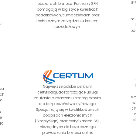
go
obszarach biznesu. Partnerzy SPN 
pomagają w logistyce, kwestiach 
 
podatkowych, tłumaczeniach oraz 
mi
technicznym zarządzaniu kontem 
i 
sprzedażowym.
ed
Największe polskie centrum 
ca 
certyfikacji, dostarczające usługi 
ch 
sz
zaufania o znaczeniu strategicznym 
m 
w 
dla bezpieczeństwa cyfrowego. 
 
ic
Specjalizują się w kwalifikowanych 
 
o
podpisach elektronicznych 
 
s
(SimplySign) oraz certyfikatach SSL, 
ją 
niezbędnych do bezpiecznego 
prowadzenia biznesu online.