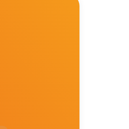
ć
d
o