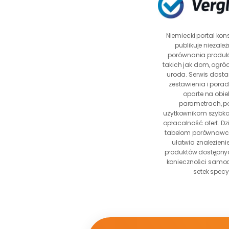
Niemiecki portal kon
publikuje niezależn
porównania produktó
takich jak dom, ogród,
uroda. Serwis dost
zestawienia i porad
oparte na obie
parametrach, 
użytkownikom szybko 
opłacalność ofert. Dzi
tabelom porównawcz
ułatwia znalezieni
produktów dostępnyc
konieczności samodz
setek specyf