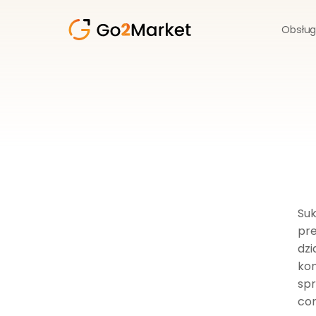
Obsług
Suk
pre
dzi
kom
spr
com