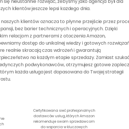
 się nieustannie rozwijać, żebyśmy jako agencja byli dla 
zych klientów jeszcze lepsi każdego dnia.
 naszych klientów oznacza to płynne przejście przez proce
pansji, bez barier technicznych i operacyjnych. Dzięki 
skim relacjom z partnerami z otoczenia Amazon, 
ewniamy dostęp do unikalnej wiedzy i gotowych rozwiązań,
re realnie skracają czas wdrożeń i gwarantują 
pieczeństwo na każdym etapie sprzedaży. Zamiast szukać
edynczych podwykonawców, otrzymujesz gotowe zaplecze
tórym każda usługa jest dopasowana do Twojej strategii 
ostu.
Certyfikowana sieć profesjonalnych 
dostawców usług, których Amazon 
ie 
rekomenduje swoim sprzedawcom 
ch 
do wsparcia w kluczowych 