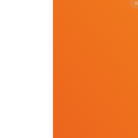
Na 
W j