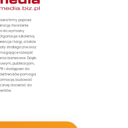
era firmy poprzez 
irację i tworzenie 
ni do wymiany 
ganizuje szkolenia, 
encje i targi, a także 
ty strategiczne oraz 
magające rozwijać 
nia biznesowe. Dzięki 
owym, publikacjom, 
R i dostępowi do 
deł trendów pomaga 
ormacje, budować 
eczniej docierać do 
lientów.