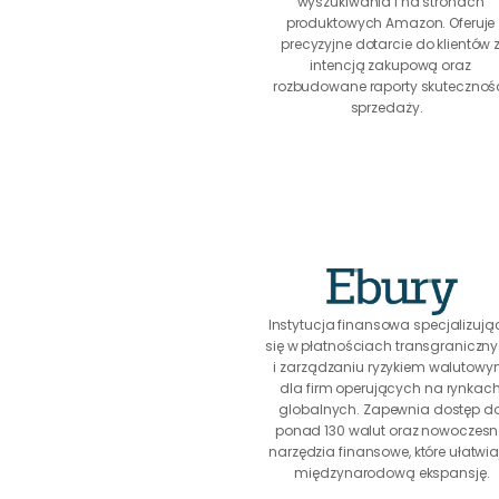
wyszukiwania i na stronach 
produktowych Amazon. Oferuje 
precyzyjne dotarcie do klientów z
intencją zakupową oraz 
rozbudowane raporty skutecznośc
sprzedaży.
Instytucja finansowa specjalizują
się w płatnościach transgraniczny
i zarządzaniu ryzykiem walutowy
dla firm operujących na rynkach
globalnych. Zapewnia dostęp do
ponad 130 walut oraz nowoczesne
narzędzia finansowe, które ułatwia
międzynarodową ekspansję.