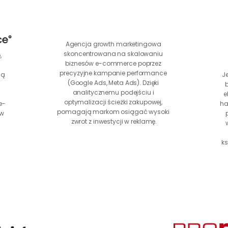
Agencja growth marketingowa 
skoncentrowana na skalowaniu 
 
biznesów e-commerce poprzez 
precyzyjne kampanie performance 
ą 
J
(Google Ads, Meta Ads). Dzięki 
analitycznemu podejściu i 
e
optymalizacji ścieżki zakupowej, 
e-
ha
pomagają markom osiągać wysoki 
w 
zwrot z inwestycji w reklamę.
ks