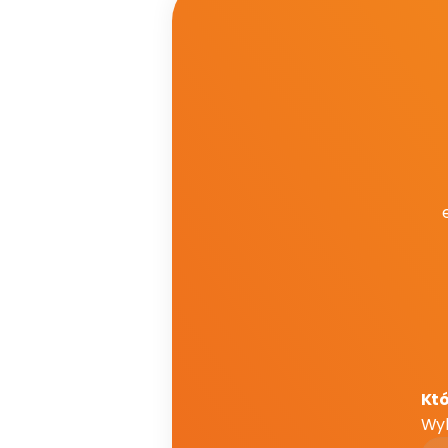
Z
w
Któ
Wyb