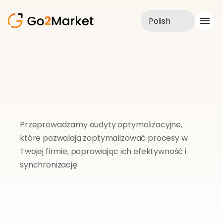
Polish
Obsługa sprzedaży
Realizacje
Case Study
Blog
O nas
Usługi
Przeprowadzamy audyty optymalizacyjne, 
które pozwalają zoptymalizować procesy w 
Twojej firmie, poprawiając ich efektywność i 
synchronizację.