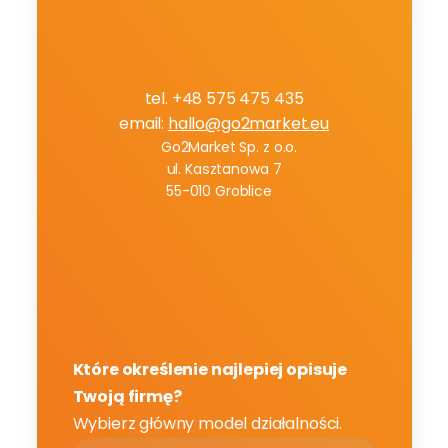
Z
a
m
ó
w
a
u
d
y
t
p
r
o
c
e
s
ó
w
tel. +48 575 475 435
email: 
hallo@go2market.eu
Go2Market Sp. z o.o.
ul. Kasztanowa 7
55-010 Groblice
Które określenie najlepiej opisuje 
Twoją firmę?
Wybierz główny model działalności.