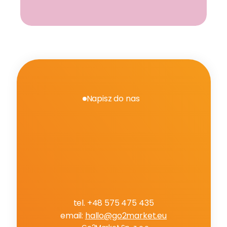
Napisz do nas
P
o
r
o
z
m
a
w
i
a
j
m
y
o
m
a
r
k
e
t
i
n
g
u
T
w
o
j
e
j
m
a
r
k
i
n
a
A
m
a
z
o
n
tel. +48 575 475 435
email: 
hallo@go2market.eu