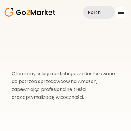
Polish
Obsługa sprzedaży
Realizacje
Case Study
Blog
O nas
Usługi
Oferujemy usługi marketingowe dostosowane 
do potrzeb sprzedawców na Amazon, 
zapewniając profesjonalne treści 
oraz optymalizację widoczności.