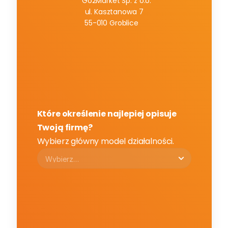
Go2Market Sp. z o.o.
ul. Kasztanowa 7
55-010 Groblice
Które określenie najlepiej opisuje 
Twoją firmę?
Wybierz główny model działalności.
Na jakim etapie jest obecnie 
Twoja sprzedaż online?