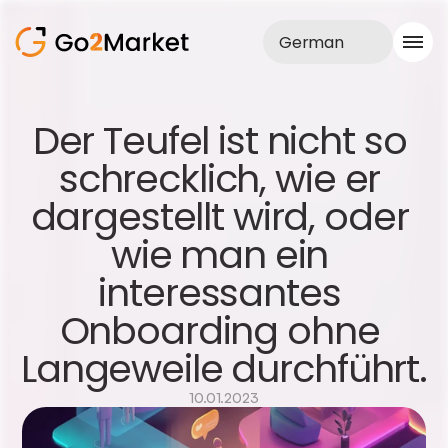
German
Vertrieb
Der Teufel ist nicht so 
Realisationen
schrecklich, wie er 
Fallstudie
Blog
dargestellt wird, oder 
Über uns
Dienstleistungen
wie man ein 
interessantes 
Onboarding ohne 
Langeweile durchführt.
10.01.2023