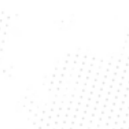
Deutschland
Vereinigtes 
Königreich
Frankreich
Italien
Spanien
Belgien