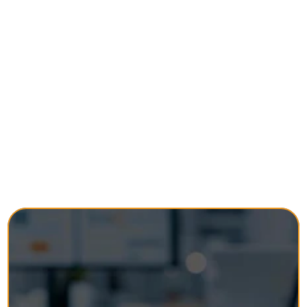
Betrieb & Compliance
Wir strukturieren das tägliche Management 
Ihres Cross-Border-Vertriebs: Seller Central, 
Vendor Central, FBA, FBM, Account Health, 
Dokumente, Sperrungen, MwSt., EPR und 
betriebliche Risiken. Dies ist das Fundament, 
das es Ihnen ermöglicht, Ihren 
Auslandsabsatz auszubauen, ohne ständig 
Brände löschen zu müssen.
G
o
2
M
a
r
k
e
t
-
B
e
t
r
i
e
b
s
s
y
s
t
e
m