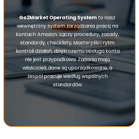
i
n
t
e
r
n
e
s
A
r
b
e
i
t
s
s
y
s
t
e
m
f
ü
r
A
m
a
z
o
n
-
K
o
n
t
e
n
Go2Market Operating System
 to nasz 
wewnętrzny system zarządzania pracą na 
kontach Amazon. Łączy procedury, zasady, 
standardy, checklisty, Masterpliki i rytm 
kontroli działań, dzięki czemu obsługa konta 
nie jest przypadkowa. Zadania mają 
właścicieli, dane są uporządkowane, a 
zespół pracuje według wspólnych 
standardów.
Sehen Sie, wie unser System Ihr Konto vergrößern wird