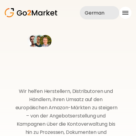
German
Vertrieb
Realisationen
Ihr
Partner
Fallstudie
Blog
von
kontrollierter
Entwicklung
Über uns
Dienstleistungen
Verkauf
auf
Amazon
Wir helfen Herstellern, Distributoren und 
Händlern, ihren Umsatz auf den 
europäischen Amazon-Märkten zu steigern 
– von der Angebotserstellung und 
Kampagnen über die Kontoverwaltung bis 
hin zu Prozessen, Dokumenten und 