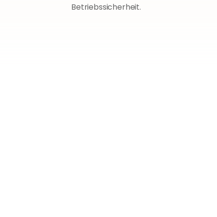
Betriebssicherheit.
Lassen Sie uns über Ihre 
Verkäufe auf Amazon 
sprechen