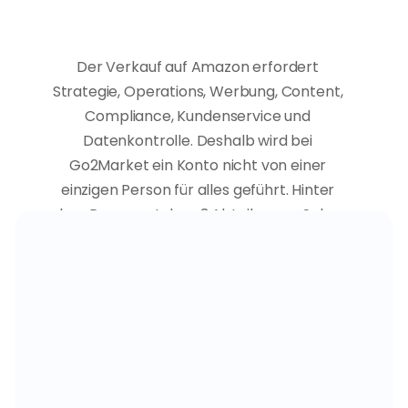
H
i
n
t
e
r
d
e
m
P
r
o
z
e
s
s
s
t
e
h
e
n
3
G
o
2
M
a
r
k
e
t
-
A
b
t
e
i
l
u
n
g
e
n
Der Verkauf auf Amazon erfordert 
Strategie, Operations, Werbung, Content, 
Compliance, Kundenservice und 
Datenkontrolle. Deshalb wird bei 
Go2Market ein Konto nicht von einer 
einzigen Person für alles geführt. Hinter 
dem Prozess stehen 3 Abteilungen: Sales, 
Operations und Marketing.
Vertrieb