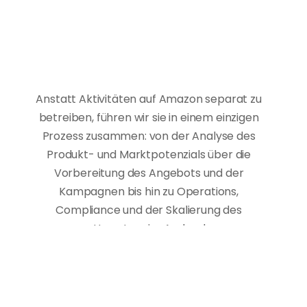
G
r
e
n
z
ü
b
e
r
s
c
h
r
e
i
t
e
n
d
e
A
m
a
z
o
n
-
E
n
g
i
n
e
S
y
s
t
e
m
f
ü
r
k
o
n
t
r
o
l
l
i
e
r
t
e
s
U
m
s
a
t
z
w
a
c
h
s
t
u
m
a
u
f
d
e
n
A
m
a
z
o
n
-
M
ä
r
k
t
e
n
Anstatt Aktivitäten auf Amazon separat zu 
betreiben, führen wir sie in einem einzigen 
Prozess zusammen: von der Analyse des 
Produkt- und Marktpotenzials über die 
Vorbereitung des Angebots und der 
Kampagnen bis hin zu Operations, 
Compliance und der Skalierung des 
Umsatzes im Ausland.