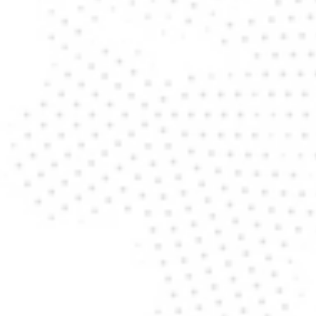
Schweden
Niederlande
Polen
Irland