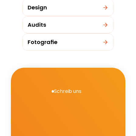
Design
Audits
Fotografie
Schreib uns
L
a
s
s
e
n
S
i
e
u
n
s
ü
b
e
r
d
i
e
B
e
d
ü
r
f
n
i
s
s
e
I
h
r
e
s