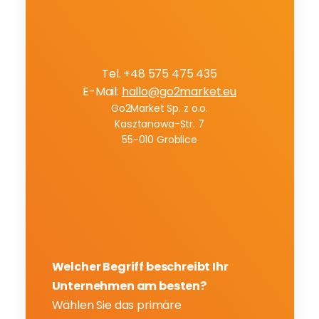
A
m
a
z
o
n
-
K
o
n
t
o
s
s
p
r
e
c
h
e
n
Tel. +48 575 475 435
E-Mail: 
hallo@go2market.eu
Go2Market Sp. z o.o.
Kasztanowa-Str. 7
55-010 Groblice
Welcher Begriff beschreibt Ihr 
Unternehmen am besten?
Wählen Sie das primäre 