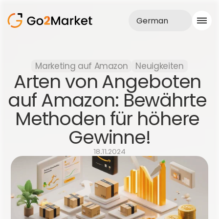
German
Vertrieb
Marketing auf Amazon
Neuigkeiten
Realisationen
Arten von Angeboten 
Fallstudie
Blog
auf Amazon: Bewährte 
Über uns
Methoden für höhere 
Dienstleistungen
Gewinne!
18.11.2024