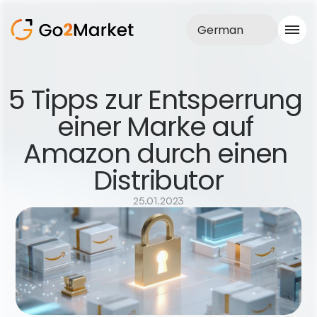
German
Vertrieb
5 Tipps zur Entsperrung 
Realisationen
einer Marke auf 
Fallstudie
Blog
Amazon durch einen 
Über uns
Dienstleistungen
Distributor
25.01.2023