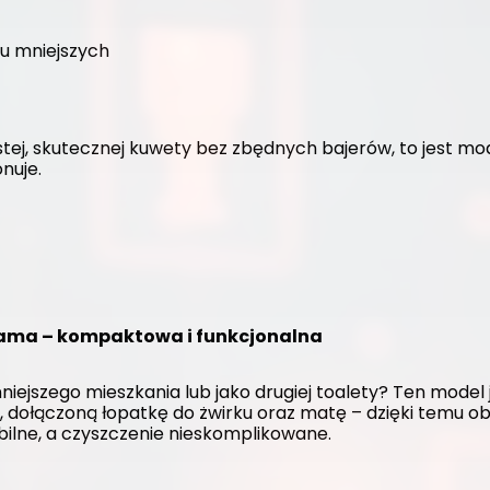
ku mniejszych
stej, skutecznej kuwety bez zbędnych bajerów, to jest mode
nuje.
hyama – kompaktowa i funkcjonalna
jszego mieszkania lub jako drugiej toalety? Ten model j
 dołączoną łopatkę do żwirku oraz matę – dzięki temu ob
bilne, a czyszczenie nieskomplikowane.