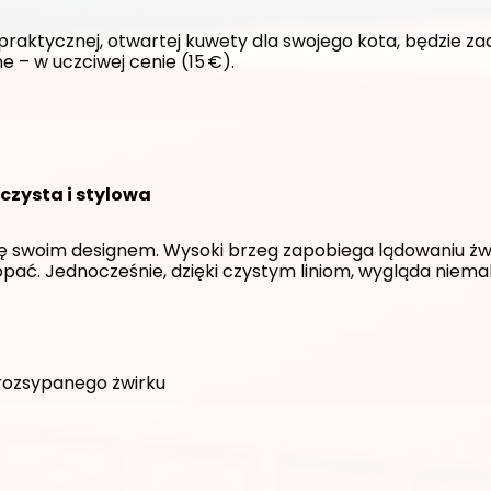
 praktycznej, otwartej kuwety dla swojego kota, będzie za
e – w uczciwej cenie (15 €).
czysta i stylowa
ę swoim designem. Wysoki brzeg zapobiega lądowaniu żwir
ać. Jednocześnie, dzięki czystym liniom, wygląda niemal 
rozsypanego żwirku