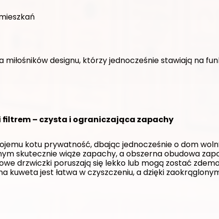
mieszkań
a miłośników designu, którzy jednocześnie stawiają na fun
 filtrem – czysta i ograniczająca zapachy
jemu kotu prywatność, dbając jednocześnie o dom woln
wnym skutecznie wiąże zapachy, a obszerna obudowa zapo
we drzwiczki poruszają się lekko lub mogą zostać zdemo
dna kuweta jest łatwa w czyszczeniu, a dzięki zaokrąglon