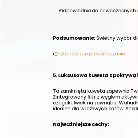
Odpowiednia do nowoczesnych 
Podsumowanie:
 Świetny wybór dl
👉 
Zobacz teraz na Amazonie
5. Luksusowa kuweta z pokrywą i
Ta zamknięta kuweta zapewnia Two
Zintegrowany filtr z węglem akty
czegokolwiek na zewnątrz. Wahadło
idealne dla wrażliwych kotów. Soli
Najważniejsze cechy: