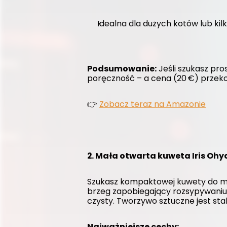
Idealna dla dużych kotów lub kil
Podsumowanie:
 Jeśli szukasz pro
poręczność – a cena (20 €) przeko
👉 
Zobacz teraz na Amazonie
2. Mała otwarta kuweta Iris O
Szukasz kompaktowej kuwety do mnie
brzeg zapobiegający rozsypywaniu,
czysty. Tworzywo sztuczne jest sta
Najważniejsze cechy: