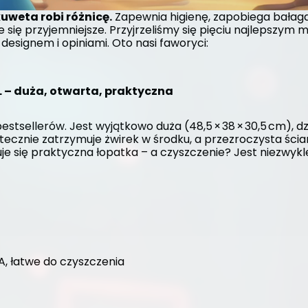
uweta robi różnicę.
 Zapewnia higienę, zapobiega bałaga
e się przyjemniejsze. Przyjrzeliśmy się pięciu najlepszym
designem i opiniami. Oto nasi faworyci:
L – duża, otwarta, praktyczna
stsellerów. Jest wyjątkowo duża (48,5 × 38 × 30,5 cm), dz
ecznie zatrzymuje żwirek w środku, a przezroczysta ścia
e się praktyczna łopatka – a czyszczenie? Jest niezwykle 
, łatwe do czyszczenia