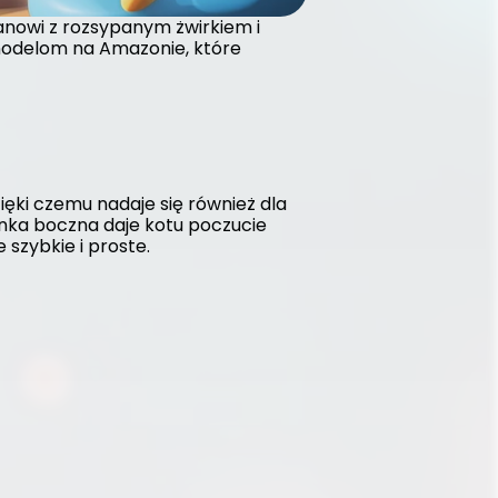
nowi z rozsypanym żwirkiem i 
 modelom na Amazonie, które 
ięki czemu nadaje się również dla 
nka boczna daje kotu poczucie 
szybkie i proste.