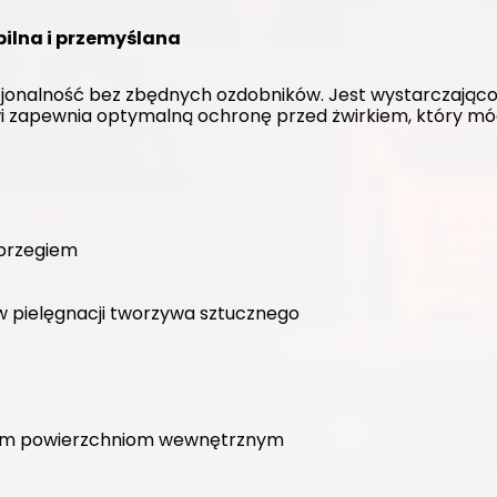
bilna i przemyślana
jonalność bez zbędnych ozdobników. Jest wystarczająco p
i zapewnia optymalną ochronę przed żwirkiem, który mó
 brzegiem
w pielęgnacji tworzywa sztucznego
dkim powierzchniom wewnętrznym