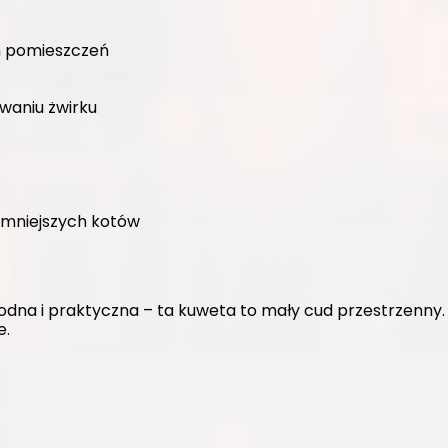
h pomieszczeń
waniu żwirku
 mniejszych kotów
odna i praktyczna – ta kuweta to mały cud przestrzenny. 
e.