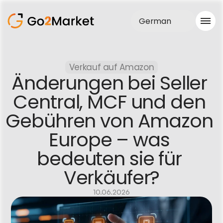
German
Vertrieb
Verkauf auf Amazon
Realisationen
Änderungen bei Seller 
Fallstudie
Blog
Central, MCF und den 
Über uns
Gebühren von Amazon 
Dienstleistungen
Europe – was 
bedeuten sie für 
Verkäufer?
10.06.2026