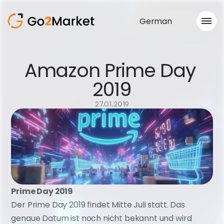
German
Vertrieb
Amazon Prime Day 
Realisationen
2019
Fallstudie
Blog
Über uns
27.01.2019
Dienstleistungen
Prime Day 2019
Der Prime Day 2019 findet Mitte Juli statt. Das 
genaue Datum ist noch nicht bekannt und wird 