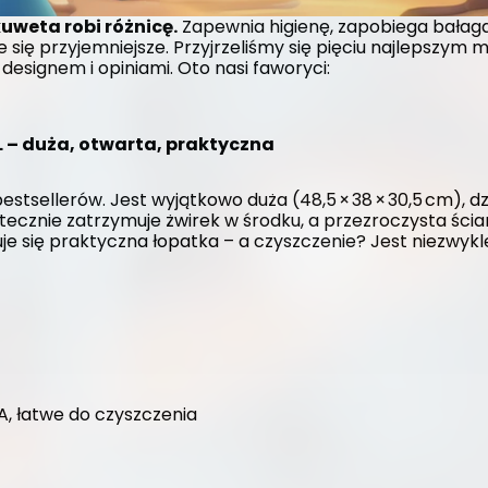
uweta robi różnicę.
 Zapewnia higienę, zapobiega bałaga
e się przyjemniejsze. Przyjrzeliśmy się pięciu najlepszym
designem i opiniami. Oto nasi faworyci:
L – duża, otwarta, praktyczna
stsellerów. Jest wyjątkowo duża (48,5 × 38 × 30,5 cm), dz
ecznie zatrzymuje żwirek w środku, a przezroczysta ścia
e się praktyczna łopatka – a czyszczenie? Jest niezwykle 
, łatwe do czyszczenia