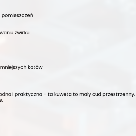
h pomieszczeń
waniu żwirku
 mniejszych kotów
odna i praktyczna – ta kuweta to mały cud przestrzenny. 
e.