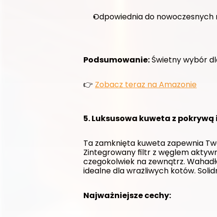
Odpowiednia do nowoczesnych 
Podsumowanie:
 Świetny wybór dl
👉 
Zobacz teraz na Amazonie
5. Luksusowa kuweta z pokrywą i
Ta zamknięta kuweta zapewnia Two
Zintegrowany filtr z węglem akty
czegokolwiek na zewnątrz. Wahadło
idealne dla wrażliwych kotów. Soli
Najważniejsze cechy: