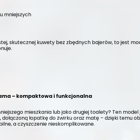
ku mniejszych
stej, skutecznej kuwety bez zbędnych bajerów, to jest mode
nuje.
hyama – kompaktowa i funkcjonalna
jszego mieszkania lub jako drugiej toalety? Ten model j
 dołączoną łopatkę do żwirku oraz matę – dzięki temu ob
bilne, a czyszczenie nieskomplikowane.