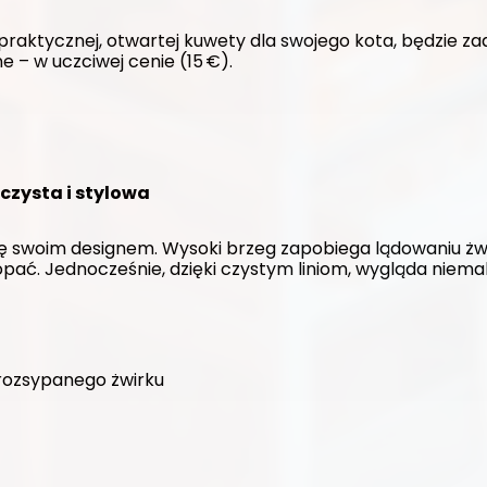
 praktycznej, otwartej kuwety dla swojego kota, będzie za
e – w uczciwej cenie (15 €).
czysta i stylowa
ę swoim designem. Wysoki brzeg zapobiega lądowaniu żwir
ać. Jednocześnie, dzięki czystym liniom, wygląda niemal 
rozsypanego żwirku