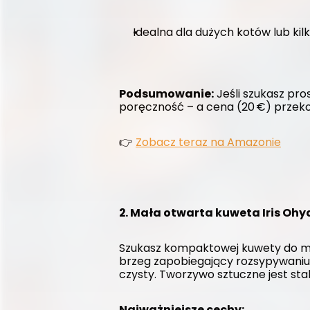
Idealna dla dużych kotów lub kil
Podsumowanie:
 Jeśli szukasz pro
poręczność – a cena (20 €) przeko
👉 
Zobacz teraz na Amazonie
2. Mała otwarta kuweta Iris O
Szukasz kompaktowej kuwety do mnie
brzeg zapobiegający rozsypywaniu,
czysty. Tworzywo sztuczne jest sta
Najważniejsze cechy: