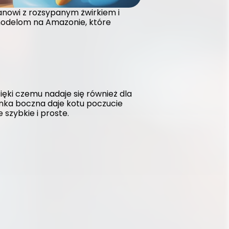
nowi z rozsypanym żwirkiem i 
 modelom na Amazonie, które 
ięki czemu nadaje się również dla 
nka boczna daje kotu poczucie 
szybkie i proste.