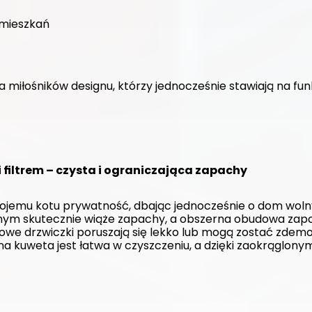
mieszkań
a miłośników designu, którzy jednocześnie stawiają na fun
 filtrem – czysta i ograniczająca zapachy
jemu kotu prywatność, dbając jednocześnie o dom woln
wnym skutecznie wiąże zapachy, a obszerna obudowa zapo
we drzwiczki poruszają się lekko lub mogą zostać zdemo
dna kuweta jest łatwa w czyszczeniu, a dzięki zaokrąglon