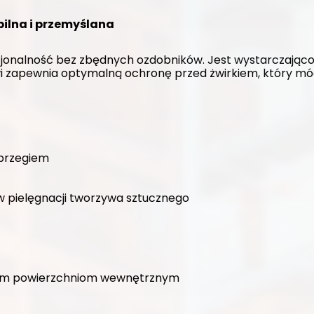
bilna i przemyślana
jonalność bez zbędnych ozdobników. Jest wystarczająco p
i zapewnia optymalną ochronę przed żwirkiem, który mó
 brzegiem
w pielęgnacji tworzywa sztucznego
dkim powierzchniom wewnętrznym