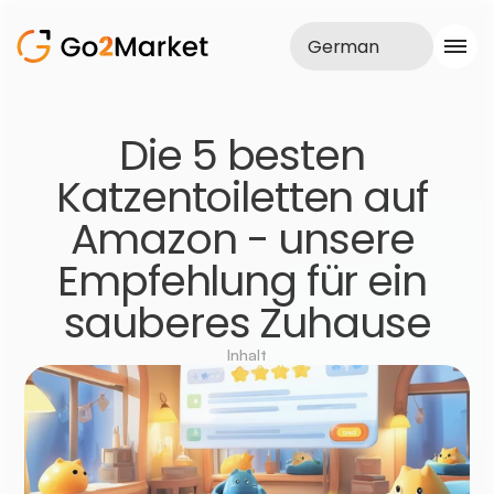
German
Vertrieb
Die 5 besten 
Realisationen
Katzentoiletten auf 
Fallstudie
Blog
Amazon - unsere 
Über uns
Dienstleistungen
Empfehlung für ein 
sauberes Zuhause
Inhalt