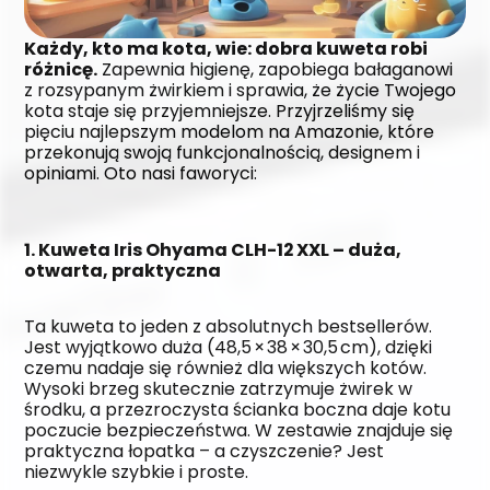
Każdy, kto ma kota, wie: dobra kuweta robi 
różnicę.
 Zapewnia higienę, zapobiega bałaganowi 
z rozsypanym żwirkiem i sprawia, że życie Twojego 
kota staje się przyjemniejsze. Przyjrzeliśmy się 
pięciu najlepszym modelom na Amazonie, które 
przekonują swoją funkcjonalnością, designem i 
opiniami. Oto nasi faworyci:
1. Kuweta Iris Ohyama CLH-12 XXL – duża, 
otwarta, praktyczna
Ta kuweta to jeden z absolutnych bestsellerów. 
Jest wyjątkowo duża (48,5 × 38 × 30,5 cm), dzięki 
czemu nadaje się również dla większych kotów. 
Wysoki brzeg skutecznie zatrzymuje żwirek w 
środku, a przezroczysta ścianka boczna daje kotu 
poczucie bezpieczeństwa. W zestawie znajduje się 
praktyczna łopatka – a czyszczenie? Jest 
niezwykle szybkie i proste.