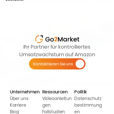
Ihr Partner für kontrolliertes 
Umsatzwachstum auf Amazon
Kontaktieren Sie uns
Unternehmen
Ressourcen
Politik
Über uns
Videoanleitun
Datenschutz
Karriere
gen
bestimmung
Blog
Fallstudien
en