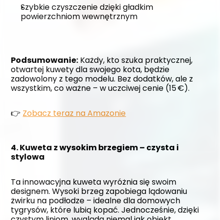
Szybkie czyszczenie dzięki gładkim 
powierzchniom wewnętrznym
Podsumowanie:
 Każdy, kto szuka praktycznej, 
otwartej kuwety dla swojego kota, będzie 
zadowolony z tego modelu. Bez dodatków, ale z 
wszystkim, co ważne – w uczciwej cenie (15 €).
👉 
Zobacz teraz na Amazonie
4. Kuweta z wysokim brzegiem – czysta i 
stylowa
Ta innowacyjna kuweta wyróżnia się swoim 
designem. Wysoki brzeg zapobiega lądowaniu 
żwirku na podłodze – idealne dla domowych 
tygrysów, które lubią kopać. Jednocześnie, dzięki 
czystym liniom, wygląda niemal jak obiekt 