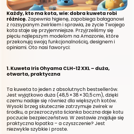
Każdy, kto ma kota, wie: dobra kuweta robi 
różnicę.
 Zapewnia higienę, zapobiega bałaganowi 
z rozsypanym żwirkiem i sprawia, że życie Twojego 
kota staje się przyjemniejsze. Przyjrzeliśmy się 
pięciu najlepszym modelom na Amazonie, które 
przekonują swoją funkcjonalnością, designem i 
opiniami. Oto nasi faworyci:
1. Kuweta Iris Ohyama CLH-12 XXL – duża, 
otwarta, praktyczna
Ta kuweta to jeden z absolutnych bestsellerów. 
Jest wyjątkowo duża (48,5 × 38 × 30,5 cm), dzięki 
czemu nadaje się również dla większych kotów. 
Wysoki brzeg skutecznie zatrzymuje żwirek w 
środku, a przezroczysta ścianka boczna daje kotu 
poczucie bezpieczeństwa. W zestawie znajduje się 
praktyczna łopatka – a czyszczenie? Jest 
niezwykle szybkie i proste.