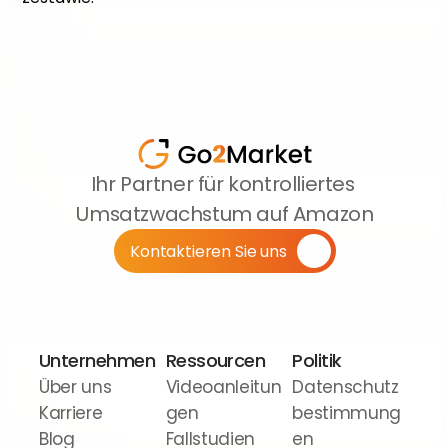
Ihr Partner für kontrolliertes 
Umsatzwachstum auf Amazon
Kontaktieren Sie uns
Unternehmen
Ressourcen
Politik
Über uns
Videoanleitun
Datenschutz
Karriere
gen
bestimmung
Blog
Fallstudien
en