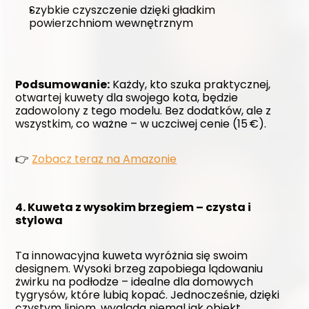
Szybkie czyszczenie dzięki gładkim 
powierzchniom wewnętrznym
Podsumowanie:
 Każdy, kto szuka praktycznej, 
otwartej kuwety dla swojego kota, będzie 
zadowolony z tego modelu. Bez dodatków, ale z 
wszystkim, co ważne – w uczciwej cenie (15 €).
👉 
Zobacz teraz na Amazonie
4. Kuweta z wysokim brzegiem – czysta i 
stylowa
Ta innowacyjna kuweta wyróżnia się swoim 
designem. Wysoki brzeg zapobiega lądowaniu 
żwirku na podłodze – idealne dla domowych 
tygrysów, które lubią kopać. Jednocześnie, dzięki 
czystym liniom, wygląda niemal jak obiekt 