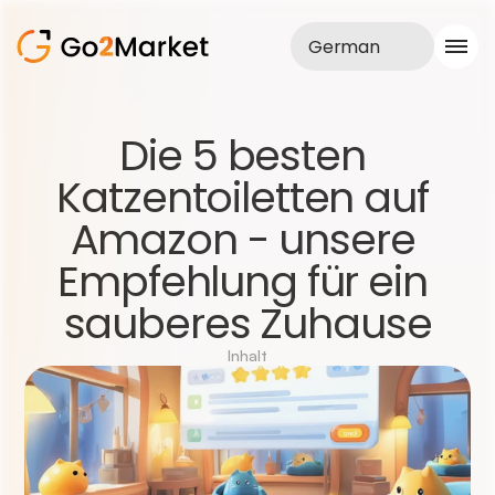
German
Vertrieb
Die 5 besten 
Realisationen
Katzentoiletten auf 
Fallstudie
Blog
Amazon - unsere 
Über uns
Dienstleistungen
Empfehlung für ein 
sauberes Zuhause
Inhalt