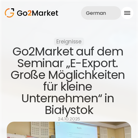
German
Vertrieb
Ereignisse
Realisationen
Go2Market auf dem 
Fallstudie
Blog
Seminar „E-Export. 
Über uns
Große Möglichkeiten 
Dienstleistungen
für kleine 
Unternehmen“ in 
Białystok
24.10.2025