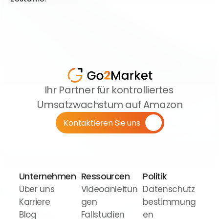
Ihr Partner für kontrolliertes 
Umsatzwachstum auf Amazon
Kontaktieren Sie uns
Unternehmen
Ressourcen
Politik
Über uns
Videoanleitun
Datenschutz
Karriere
gen
bestimmung
Blog
Fallstudien
en