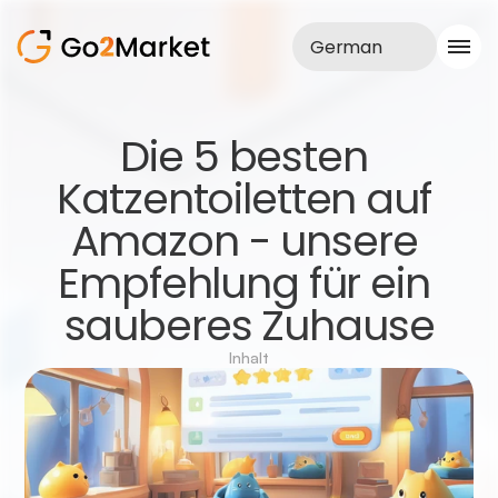
German
Vertrieb
Die 5 besten 
Realisationen
Katzentoiletten auf 
Fallstudie
Blog
Amazon - unsere 
Über uns
Dienstleistungen
Empfehlung für ein 
sauberes Zuhause
Inhalt