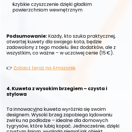
Szybkie czyszczenie dzięki gładkim 
powierzchniom wewnętrznym
Podsumowanie:
 Każdy, kto szuka praktycznej, 
otwartej kuwety dla swojego kota, będzie 
zadowolony z tego modelu. Bez dodatków, ale z 
wszystkim, co ważne – w uczciwej cenie (15 €).
👉 
Zobacz teraz na Amazonie
4. Kuweta z wysokim brzegiem – czysta i 
stylowa
Ta innowacyjna kuweta wyróżnia się swoim 
designem. Wysoki brzeg zapobiega lądowaniu 
żwirku na podłodze – idealne dla domowych 
tygrysów, które lubią kopać. Jednocześnie, dzięki 
czystym liniom, wygląda niemal jak obiekt 