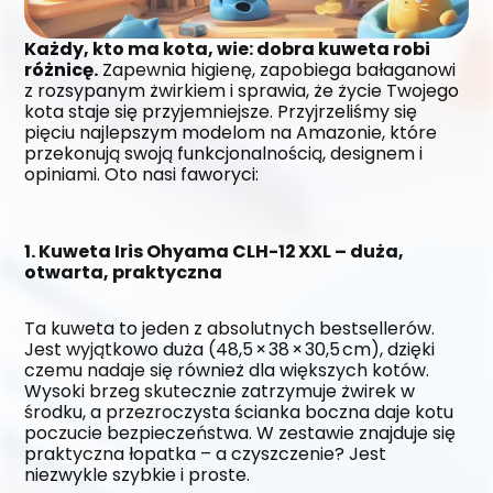
Każdy, kto ma kota, wie: dobra kuweta robi 
różnicę.
 Zapewnia higienę, zapobiega bałaganowi 
z rozsypanym żwirkiem i sprawia, że życie Twojego 
kota staje się przyjemniejsze. Przyjrzeliśmy się 
pięciu najlepszym modelom na Amazonie, które 
przekonują swoją funkcjonalnością, designem i 
opiniami. Oto nasi faworyci:
1. Kuweta Iris Ohyama CLH-12 XXL – duża, 
otwarta, praktyczna
Ta kuweta to jeden z absolutnych bestsellerów. 
Jest wyjątkowo duża (48,5 × 38 × 30,5 cm), dzięki 
czemu nadaje się również dla większych kotów. 
Wysoki brzeg skutecznie zatrzymuje żwirek w 
środku, a przezroczysta ścianka boczna daje kotu 
poczucie bezpieczeństwa. W zestawie znajduje się 
praktyczna łopatka – a czyszczenie? Jest 
niezwykle szybkie i proste.