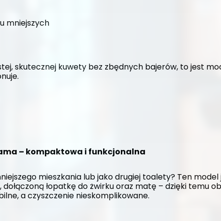
ku mniejszych
stej, skutecznej kuwety bez zbędnych bajerów, to jest mode
nuje.
hyama – kompaktowa i funkcjonalna
jszego mieszkania lub jako drugiej toalety? Ten model j
 dołączoną łopatkę do żwirku oraz matę – dzięki temu ob
bilne, a czyszczenie nieskomplikowane.