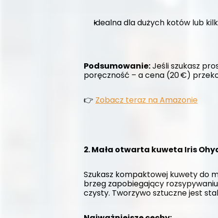
Idealna dla dużych kotów lub kil
Podsumowanie:
 Jeśli szukasz pro
poręczność – a cena (20 €) przeko
👉 
Zobacz teraz na Amazonie
2. Mała otwarta kuweta Iris O
Szukasz kompaktowej kuwety do mnie
brzeg zapobiegający rozsypywaniu,
czysty. Tworzywo sztuczne jest sta
Najważniejsze cechy: