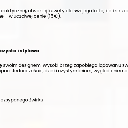
 praktycznej, otwartej kuwety dla swojego kota, będzie za
e – w uczciwej cenie (15 €).
czysta i stylowa
ę swoim designem. Wysoki brzeg zapobiega lądowaniu żwir
ać. Jednocześnie, dzięki czystym liniom, wygląda niemal 
rozsypanego żwirku