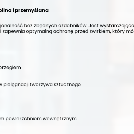
bilna i przemyślana
jonalność bez zbędnych ozdobników. Jest wystarczająco p
i zapewnia optymalną ochronę przed żwirkiem, który mó
 brzegiem
w pielęgnacji tworzywa sztucznego
dkim powierzchniom wewnętrznym