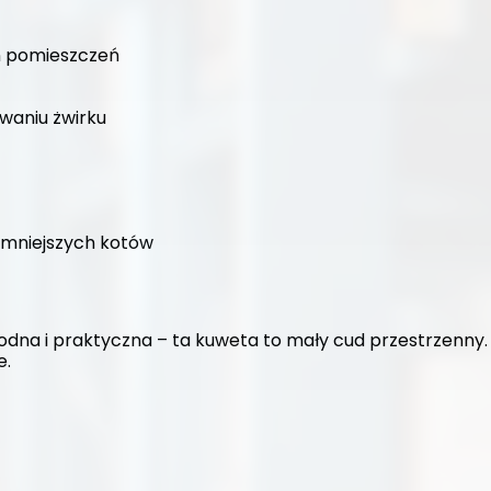
h pomieszczeń
waniu żwirku
 mniejszych kotów
odna i praktyczna – ta kuweta to mały cud przestrzenny. 
e.