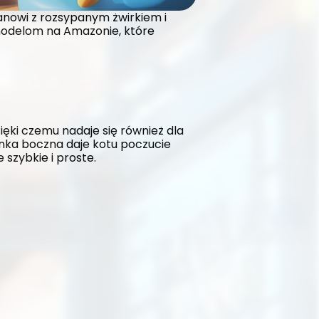
nowi z rozsypanym żwirkiem i 
 modelom na Amazonie, które 
ięki czemu nadaje się również dla 
nka boczna daje kotu poczucie 
szybkie i proste.