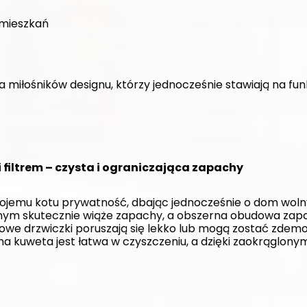
mieszkań
a miłośników designu, którzy jednocześnie stawiają na fun
 filtrem – czysta i ograniczająca zapachy
jemu kotu prywatność, dbając jednocześnie o dom woln
wnym skutecznie wiąże zapachy, a obszerna obudowa zapo
we drzwiczki poruszają się lekko lub mogą zostać zdemo
dna kuweta jest łatwa w czyszczeniu, a dzięki zaokrąglon