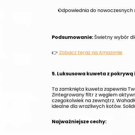
Odpowiednia do nowoczesnych 
Podsumowanie:
 Świetny wybór dl
👉 
Zobacz teraz na Amazonie
5. Luksusowa kuweta z pokrywą i
Ta zamknięta kuweta zapewnia Two
Zintegrowany filtr z węglem akty
czegokolwiek na zewnątrz. Wahadło
idealne dla wrażliwych kotów. Soli
Najważniejsze cechy: