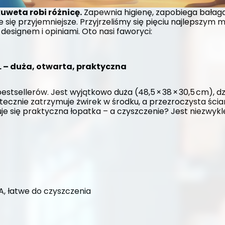
uweta robi różnicę.
 Zapewnia higienę, zapobiega bałaga
e się przyjemniejsze. Przyjrzeliśmy się pięciu najlepszym
designem i opiniami. Oto nasi faworyci:
L – duża, otwarta, praktyczna
stsellerów. Jest wyjątkowo duża (48,5 × 38 × 30,5 cm), dz
ecznie zatrzymuje żwirek w środku, a przezroczysta ścia
e się praktyczna łopatka – a czyszczenie? Jest niezwykle 
, łatwe do czyszczenia