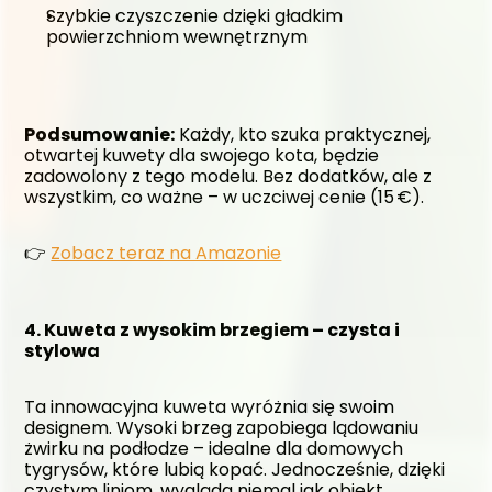
Szybkie czyszczenie dzięki gładkim 
powierzchniom wewnętrznym
Podsumowanie:
 Każdy, kto szuka praktycznej, 
otwartej kuwety dla swojego kota, będzie 
zadowolony z tego modelu. Bez dodatków, ale z 
wszystkim, co ważne – w uczciwej cenie (15 €).
👉 
Zobacz teraz na Amazonie
4. Kuweta z wysokim brzegiem – czysta i 
stylowa
Ta innowacyjna kuweta wyróżnia się swoim 
designem. Wysoki brzeg zapobiega lądowaniu 
żwirku na podłodze – idealne dla domowych 
tygrysów, które lubią kopać. Jednocześnie, dzięki 
czystym liniom, wygląda niemal jak obiekt 