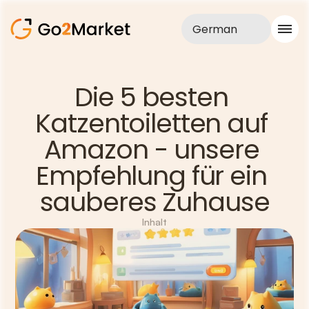
German
Vertrieb
Die 5 besten 
Realisationen
Katzentoiletten auf 
Fallstudie
Blog
Amazon - unsere 
Über uns
Dienstleistungen
Empfehlung für ein 
sauberes Zuhause
Inhalt