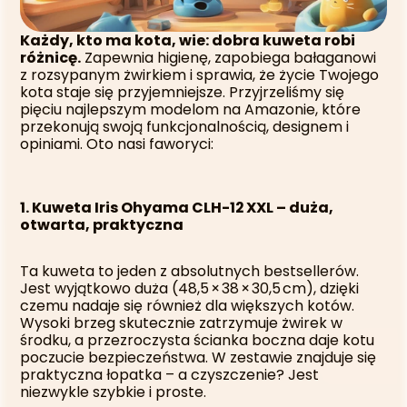
Każdy, kto ma kota, wie: dobra kuweta robi 
różnicę.
 Zapewnia higienę, zapobiega bałaganowi 
z rozsypanym żwirkiem i sprawia, że życie Twojego 
kota staje się przyjemniejsze. Przyjrzeliśmy się 
pięciu najlepszym modelom na Amazonie, które 
przekonują swoją funkcjonalnością, designem i 
opiniami. Oto nasi faworyci:
1. Kuweta Iris Ohyama CLH-12 XXL – duża, 
otwarta, praktyczna
Ta kuweta to jeden z absolutnych bestsellerów. 
Jest wyjątkowo duża (48,5 × 38 × 30,5 cm), dzięki 
czemu nadaje się również dla większych kotów. 
Wysoki brzeg skutecznie zatrzymuje żwirek w 
środku, a przezroczysta ścianka boczna daje kotu 
poczucie bezpieczeństwa. W zestawie znajduje się 
praktyczna łopatka – a czyszczenie? Jest 
niezwykle szybkie i proste.