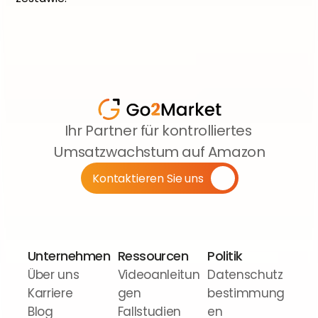
Ihr Partner für kontrolliertes 
Umsatzwachstum auf Amazon
Kontaktieren Sie uns
Unternehmen
Ressourcen
Politik
Über uns
Videoanleitun
Datenschutz
Karriere
gen
bestimmung
Blog
Fallstudien
en