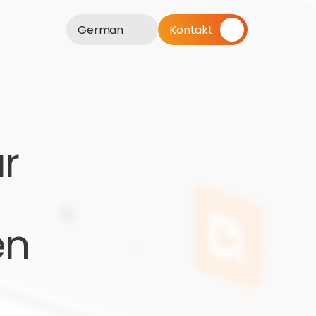
German
Kontakt
r 
n 