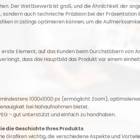
hen. Der Wettbewerb ist groß, und die Ähnlichkeit der an
, sondern auch technische Präzision bei der Präsentation ih
rafiken in Listings optimieren können, um die Aufmerksamkei
as erste Element, auf das Kunden beim Durchstöbern von A
 verlangt, dass das Hauptbild das Produkt vor einem einhei
 mindestens 1000x1000 px (ermöglicht Zoom), optimalerwei
genauigkeit bei Nahaufnahmen bietet.
EG – gut unterstützt und einfach zu handhaben.
ie die Geschichte Ihres Produkts
e Grafiken wichtig, die verschiedene Aspekte und Vorteile