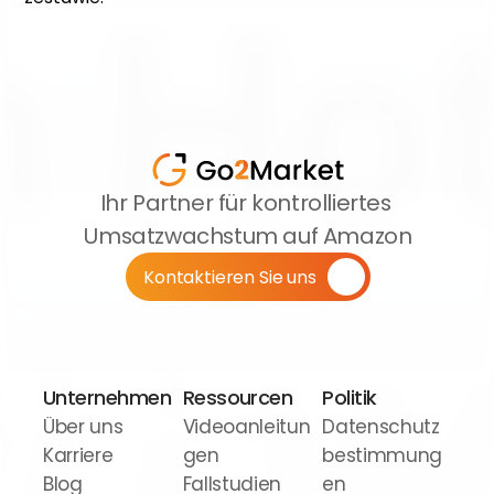
Ihr Partner für kontrolliertes 
Umsatzwachstum auf Amazon
Kontaktieren Sie uns
Unternehmen
Ressourcen
Politik
Über uns
Videoanleitun
Datenschutz
Karriere
gen
bestimmung
Blog
Fallstudien
en