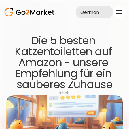
German
Vertrieb
Die 5 besten 
Realisationen
Katzentoiletten auf 
Fallstudie
Blog
Amazon - unsere 
Über uns
Dienstleistungen
Empfehlung für ein 
sauberes Zuhause
Inhalt