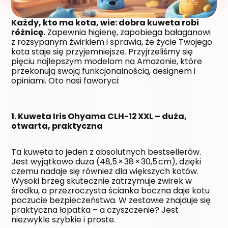
Każdy, kto ma kota, wie: dobra kuweta robi 
różnicę.
 Zapewnia higienę, zapobiega bałaganowi 
z rozsypanym żwirkiem i sprawia, że życie Twojego 
kota staje się przyjemniejsze. Przyjrzeliśmy się 
pięciu najlepszym modelom na Amazonie, które 
przekonują swoją funkcjonalnością, designem i 
opiniami. Oto nasi faworyci:
1. Kuweta Iris Ohyama CLH-12 XXL – duża, 
otwarta, praktyczna
Ta kuweta to jeden z absolutnych bestsellerów. 
Jest wyjątkowo duża (48,5 × 38 × 30,5 cm), dzięki 
czemu nadaje się również dla większych kotów. 
Wysoki brzeg skutecznie zatrzymuje żwirek w 
środku, a przezroczysta ścianka boczna daje kotu 
poczucie bezpieczeństwa. W zestawie znajduje się 
praktyczna łopatka – a czyszczenie? Jest 
niezwykle szybkie i proste.