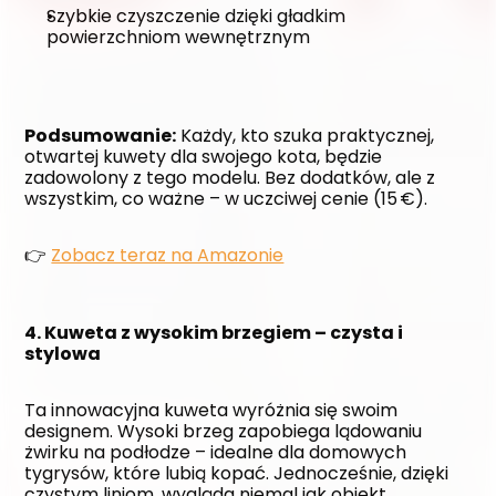
Szybkie czyszczenie dzięki gładkim 
powierzchniom wewnętrznym
Podsumowanie:
 Każdy, kto szuka praktycznej, 
otwartej kuwety dla swojego kota, będzie 
zadowolony z tego modelu. Bez dodatków, ale z 
wszystkim, co ważne – w uczciwej cenie (15 €).
👉 
Zobacz teraz na Amazonie
4. Kuweta z wysokim brzegiem – czysta i 
stylowa
Ta innowacyjna kuweta wyróżnia się swoim 
designem. Wysoki brzeg zapobiega lądowaniu 
żwirku na podłodze – idealne dla domowych 
tygrysów, które lubią kopać. Jednocześnie, dzięki 
czystym liniom, wygląda niemal jak obiekt 