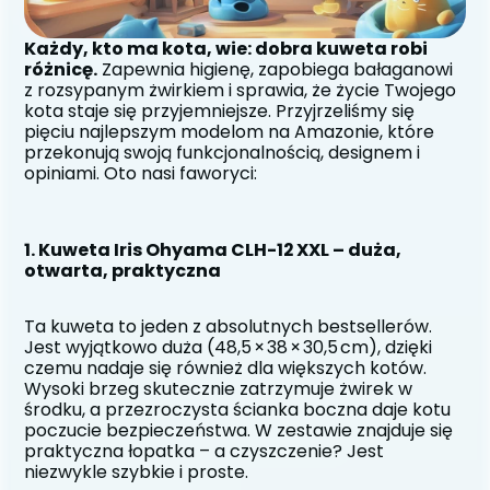
Każdy, kto ma kota, wie: dobra kuweta robi 
różnicę.
 Zapewnia higienę, zapobiega bałaganowi 
z rozsypanym żwirkiem i sprawia, że życie Twojego 
kota staje się przyjemniejsze. Przyjrzeliśmy się 
pięciu najlepszym modelom na Amazonie, które 
przekonują swoją funkcjonalnością, designem i 
opiniami. Oto nasi faworyci:
1. Kuweta Iris Ohyama CLH-12 XXL – duża, 
otwarta, praktyczna
Ta kuweta to jeden z absolutnych bestsellerów. 
Jest wyjątkowo duża (48,5 × 38 × 30,5 cm), dzięki 
czemu nadaje się również dla większych kotów. 
Wysoki brzeg skutecznie zatrzymuje żwirek w 
środku, a przezroczysta ścianka boczna daje kotu 
poczucie bezpieczeństwa. W zestawie znajduje się 
praktyczna łopatka – a czyszczenie? Jest 
niezwykle szybkie i proste.