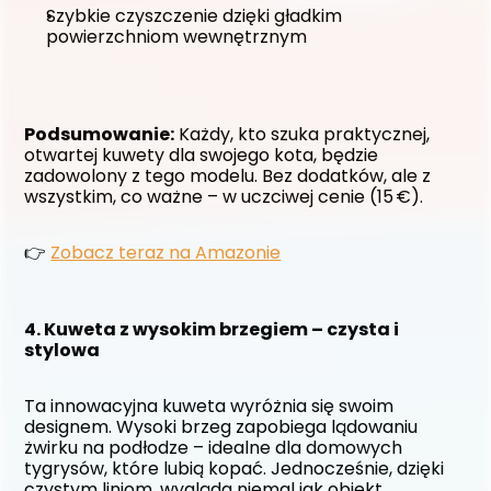
Szybkie czyszczenie dzięki gładkim 
powierzchniom wewnętrznym
Podsumowanie:
 Każdy, kto szuka praktycznej, 
otwartej kuwety dla swojego kota, będzie 
zadowolony z tego modelu. Bez dodatków, ale z 
wszystkim, co ważne – w uczciwej cenie (15 €).
👉 
Zobacz teraz na Amazonie
4. Kuweta z wysokim brzegiem – czysta i 
stylowa
Ta innowacyjna kuweta wyróżnia się swoim 
designem. Wysoki brzeg zapobiega lądowaniu 
żwirku na podłodze – idealne dla domowych 
tygrysów, które lubią kopać. Jednocześnie, dzięki 
czystym liniom, wygląda niemal jak obiekt 