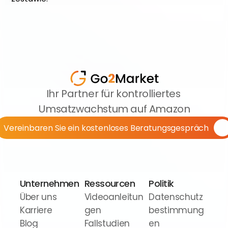
Ihr Partner für kontrolliertes 
Umsatzwachstum auf Amazon
Vereinbaren Sie ein kostenloses Beratungsgespräch
Unternehmen
Ressourcen
Politik
Über uns
Videoanleitun
Datenschutz
Karriere
gen
bestimmung
Blog
Fallstudien
en