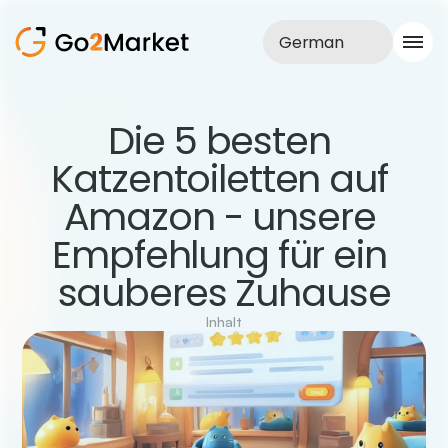
German
Vertrieb
Die 5 besten 
Realisationen
Katzentoiletten auf 
Fallstudie
Blog
Amazon - unsere 
Über uns
Dienstleistungen
Empfehlung für ein 
sauberes Zuhause
Inhalt