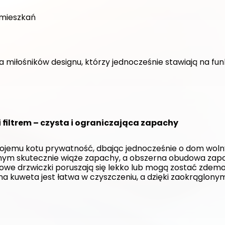
mieszkań
a miłośników designu, którzy jednocześnie stawiają na fun
 filtrem – czysta i ograniczająca zapachy
jemu kotu prywatność, dbając jednocześnie o dom woln
wnym skutecznie wiąże zapachy, a obszerna obudowa zapo
we drzwiczki poruszają się lekko lub mogą zostać zdemo
dna kuweta jest łatwa w czyszczeniu, a dzięki zaokrąglon