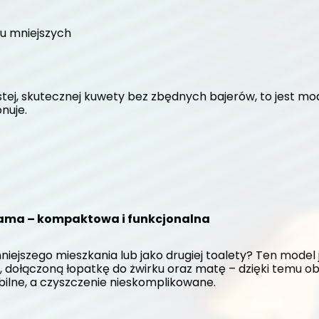
ku mniejszych
stej, skutecznej kuwety bez zbędnych bajerów, to jest mode
nuje.
hyama – kompaktowa i funkcjonalna
jszego mieszkania lub jako drugiej toalety? Ten model j
 dołączoną łopatkę do żwirku oraz matę – dzięki temu ob
bilne, a czyszczenie nieskomplikowane.