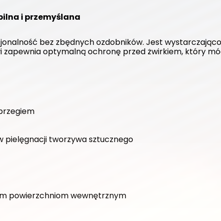
bilna i przemyślana
jonalność bez zbędnych ozdobników. Jest wystarczająco p
i zapewnia optymalną ochronę przed żwirkiem, który mó
 brzegiem
w pielęgnacji tworzywa sztucznego
dkim powierzchniom wewnętrznym