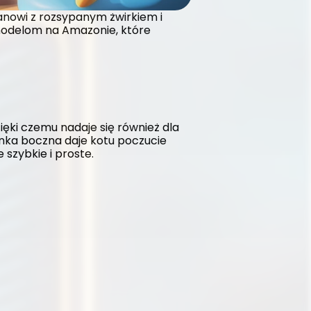
nowi z rozsypanym żwirkiem i 
 modelom na Amazonie, które 
ięki czemu nadaje się również dla 
nka boczna daje kotu poczucie 
szybkie i proste.