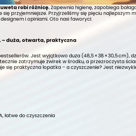
uweta robi różnicę.
 Zapewnia higienę, zapobiega bałaga
e się przyjemniejsze. Przyjrzeliśmy się pięciu najlepszym
designem i opiniami. Oto nasi faworyci:
L – duża, otwarta, praktyczna
stsellerów. Jest wyjątkowo duża (48,5 × 38 × 30,5 cm), dz
ecznie zatrzymuje żwirek w środku, a przezroczysta ścia
e się praktyczna łopatka – a czyszczenie? Jest niezwykle 
, łatwe do czyszczenia