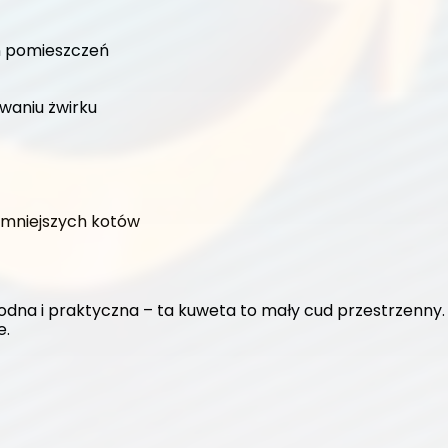
h pomieszczeń
waniu żwirku
 mniejszych kotów
odna i praktyczna – ta kuweta to mały cud przestrzenny. 
e.