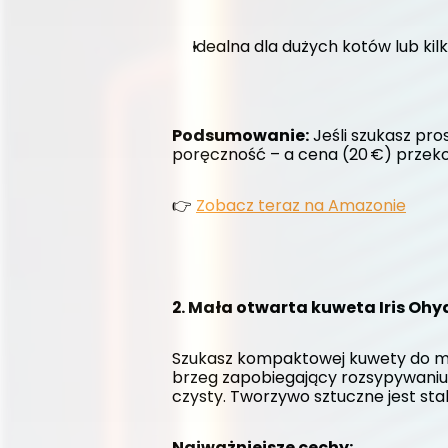
Idealna dla dużych kotów lub kil
Podsumowanie:
 Jeśli szukasz pro
poręczność – a cena (20 €) przeko
👉 
Zobacz teraz na Amazonie
2. Mała otwarta kuweta Iris O
Szukasz kompaktowej kuwety do mnie
brzeg zapobiegający rozsypywaniu,
czysty. Tworzywo sztuczne jest sta
Najważniejsze cechy: