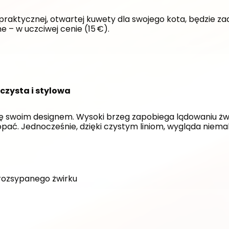
 praktycznej, otwartej kuwety dla swojego kota, będzie za
e – w uczciwej cenie (15 €).
czysta i stylowa
ę swoim designem. Wysoki brzeg zapobiega lądowaniu żwir
ać. Jednocześnie, dzięki czystym liniom, wygląda niemal 
rozsypanego żwirku