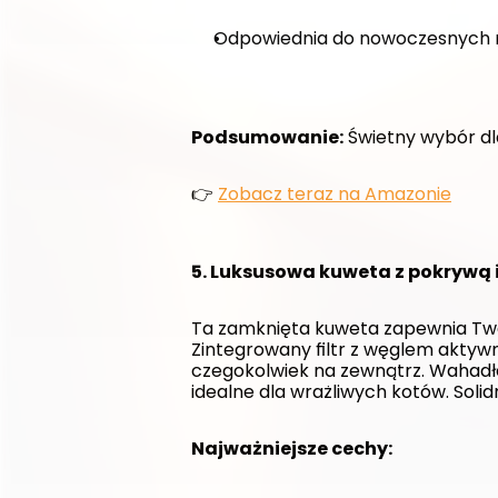
Odpowiednia do nowoczesnych 
Podsumowanie:
 Świetny wybór dl
👉 
Zobacz teraz na Amazonie
5. Luksusowa kuweta z pokrywą i
Ta zamknięta kuweta zapewnia Two
Zintegrowany filtr z węglem akty
czegokolwiek na zewnątrz. Wahadło
idealne dla wrażliwych kotów. Soli
Najważniejsze cechy: