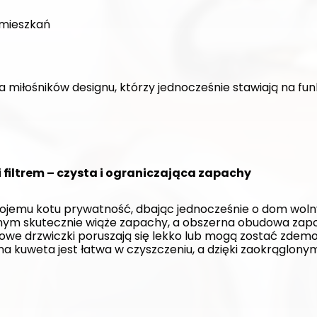
mieszkań
a miłośników designu, którzy jednocześnie stawiają na fun
 filtrem – czysta i ograniczająca zapachy
jemu kotu prywatność, dbając jednocześnie o dom woln
wnym skutecznie wiąże zapachy, a obszerna obudowa zapo
we drzwiczki poruszają się lekko lub mogą zostać zdemo
dna kuweta jest łatwa w czyszczeniu, a dzięki zaokrąglon