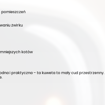
h pomieszczeń
waniu żwirku
 mniejszych kotów
odna i praktyczna – ta kuweta to mały cud przestrzenny. 
e.