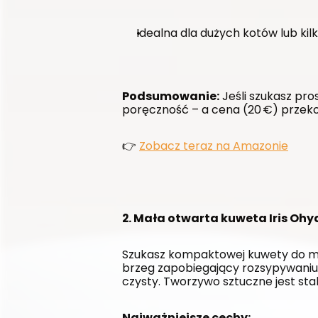
Idealna dla dużych kotów lub kil
Podsumowanie:
 Jeśli szukasz pro
poręczność – a cena (20 €) przeko
👉 
Zobacz teraz na Amazonie
2. Mała otwarta kuweta Iris O
Szukasz kompaktowej kuwety do mnie
brzeg zapobiegający rozsypywaniu,
czysty. Tworzywo sztuczne jest sta
Najważniejsze cechy: