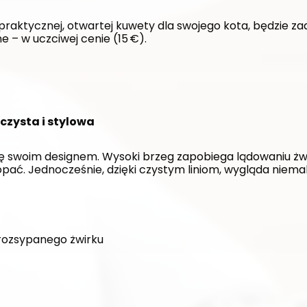
 praktycznej, otwartej kuwety dla swojego kota, będzie za
e – w uczciwej cenie (15 €).
czysta i stylowa
ę swoim designem. Wysoki brzeg zapobiega lądowaniu żwir
ać. Jednocześnie, dzięki czystym liniom, wygląda niemal 
rozsypanego żwirku