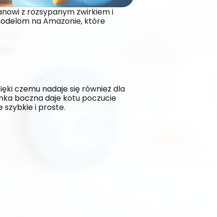
nowi z rozsypanym żwirkiem i 
 modelom na Amazonie, które 
ięki czemu nadaje się również dla 
nka boczna daje kotu poczucie 
szybkie i proste.