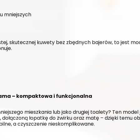
ku mniejszych
stej, skutecznej kuwety bez zbędnych bajerów, to jest mode
nuje.
hyama – kompaktowa i funkcjonalna
jszego mieszkania lub jako drugiej toalety? Ten model j
 dołączoną łopatkę do żwirku oraz matę – dzięki temu ob
bilne, a czyszczenie nieskomplikowane.