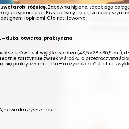
uweta robi różnicę.
 Zapewnia higienę, zapobiega bałaga
e się przyjemniejsze. Przyjrzeliśmy się pięciu najlepszym
designem i opiniami. Oto nasi faworyci:
L – duża, otwarta, praktyczna
stsellerów. Jest wyjątkowo duża (48,5 × 38 × 30,5 cm), dz
ecznie zatrzymuje żwirek w środku, a przezroczysta ścia
e się praktyczna łopatka – a czyszczenie? Jest niezwykle 
, łatwe do czyszczenia