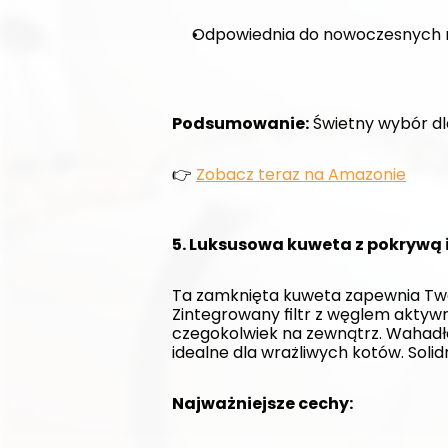
Odpowiednia do nowoczesnych 
Podsumowanie:
 Świetny wybór dl
👉 
Zobacz teraz na Amazonie
5. Luksusowa kuweta z pokrywą i
Ta zamknięta kuweta zapewnia Two
Zintegrowany filtr z węglem akty
czegokolwiek na zewnątrz. Wahadło
idealne dla wrażliwych kotów. Soli
Najważniejsze cechy: