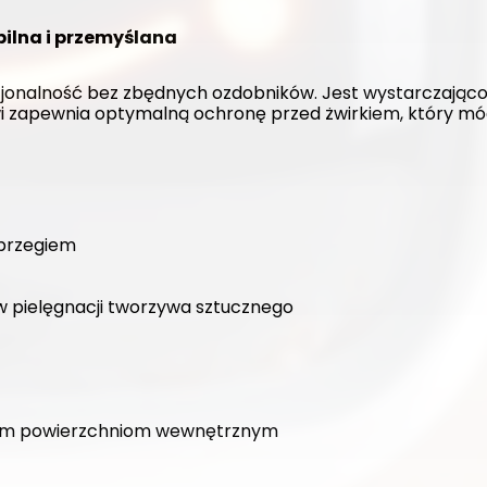
bilna i przemyślana
jonalność bez zbędnych ozdobników. Jest wystarczająco p
i zapewnia optymalną ochronę przed żwirkiem, który mó
 brzegiem
w pielęgnacji tworzywa sztucznego
dkim powierzchniom wewnętrznym