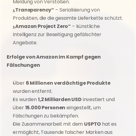
Meldung von Verstößen.
„Transparency“
 – Serialisierung von 
Produkten, die die gesamte Lieferkette schützt.
„Amazon Project Zero“
 – künstliche 
Intelligenz zur Beseitigung gefälschter 
Angebote.
Erfolge von Amazon im Kampf gegen 
Fälschungen
Über 
6 Millionen verdächtige Produkte
wurden entfernt.
Es wurden 
1,2 Milliarden USD
 investiert und 
über 
15.000 Personen
 eingestellt, um 
Fälschungen zu bekämpfen.
Die Zusammenarbeit mit dem 
USPTO
 hat es 
ermöglicht, Tausende falscher Marken aus 