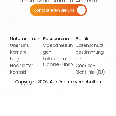
Umsatzwachstum auf Amazon
Kontaktieren Sie uns
Unternehmen
Ressourcen
Politik
Über uns
Videoanleitun
Datenschutz
Karriere
gen
bestimmung
Blog
Fallstudien
en
Cookie-Einstellungen
Newsletter
Cookies-
Kontakt
Richtlinie (EU)
Copyright 2026, Alle Rechte vorbehalten