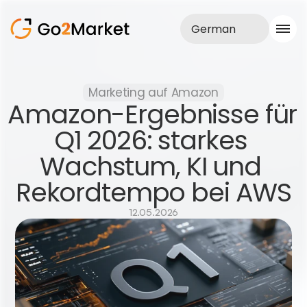
German
Vertrieb
Marketing auf Amazon
Realisationen
Amazon-Ergebnisse für 
Fallstudie
Blog
Q1 2026: starkes 
Über uns
Wachstum, KI und 
Dienstleistungen
Rekordtempo bei AWS
12.05.2026