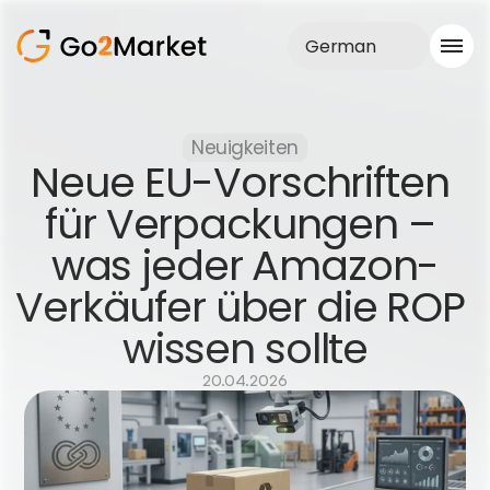
German
Vertrieb
Neuigkeiten
Realisationen
Neue EU-Vorschriften 
Fallstudie
Blog
für Verpackungen – 
Über uns
was jeder Amazon-
Dienstleistungen
Verkäufer über die ROP 
wissen sollte
20.04.2026