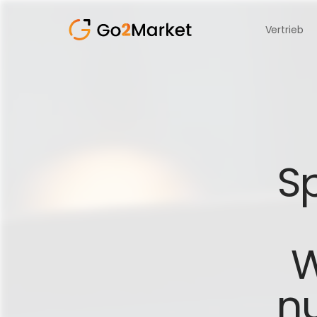
Vertrieb
S
W
nu