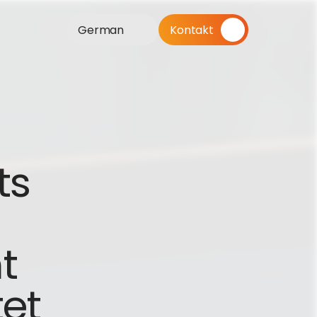
German
Kontakt
s 
 
tet