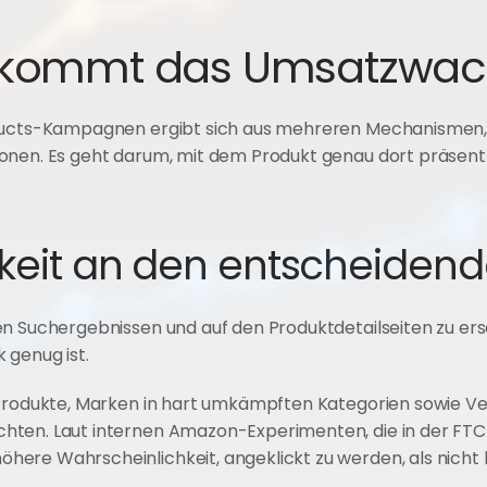
kommt das Umsatzwa
ducts-Kampagnen ergibt sich aus mehreren Mechanismen, di
onen. Es geht darum, mit dem Produkt genau dort präsent z
rkeit an den entscheidend
en Suchergebnissen und auf den Produktdetailseiten zu ers
 genug ist.
 Produkte, Marken in hart umkämpften Kategorien sowie Ver
ten. Laut internen Amazon-Experimenten, die in der FTC-
here Wahrscheinlichkeit, angeklickt zu werden, als nich